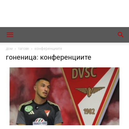
дом
тагове
конференциите
гоненица: конференциите