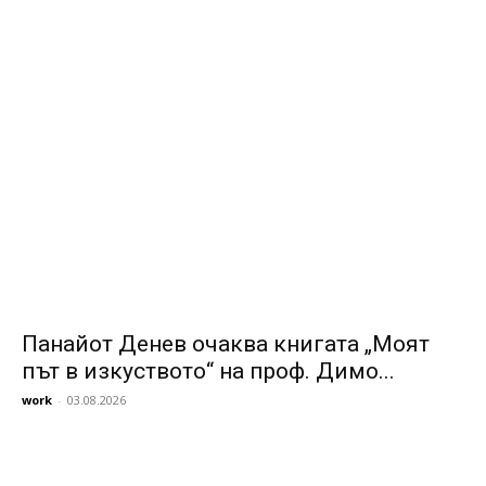
Панайот Денев очаква книгата „Моят
път в изкуството“ на проф. Димо...
work
-
03.08.2026