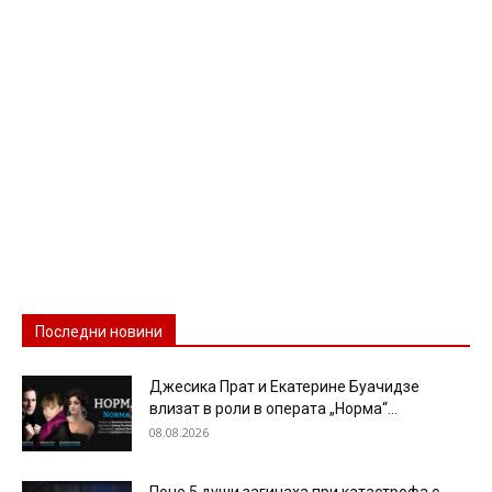
Последни новини
Джесика Прат и Екатерине Буачидзе
влизат в роли в операта „Норма“...
08.08.2026