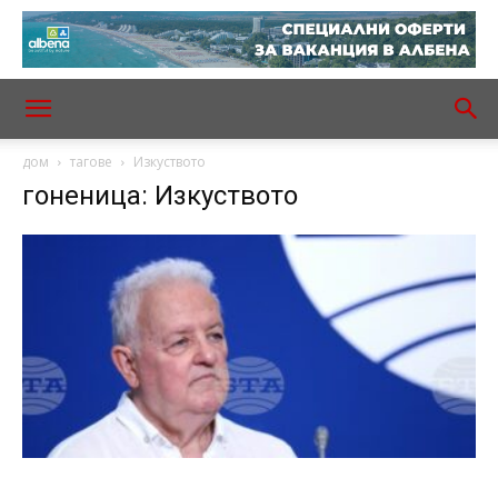
дом
тагове
Изкуството
гоненица: Изкуството