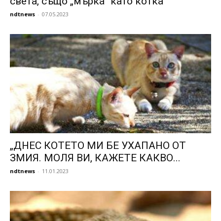
света, също „мърка“ като котка
ndtnews
-
07.05.2023
„ДНЕС КОТЕТО МИ БЕ УХАПАНО ОТ
ЗМИЯ. МОЛЯ ВИ, КАЖЕТЕ КАКВО...
ndtnews
-
11.01.2023