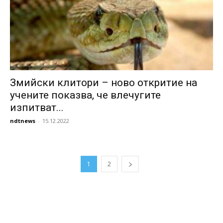
Змийски клитори – ново откритие на
учените показва, че влечугите
изпитват...
ndtnews
-
15.12.2022
1
2