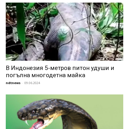
В Индонезия 5-метров питон удуши и
погълна многодетна майка
ndtnews
-
09.06.2024