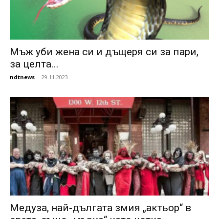
Мъж уби жена си и дъщеря си за пари,
за целта...
ndtnews
-
29.11.2023
Медуза, най-дългата змия „актьор“ в