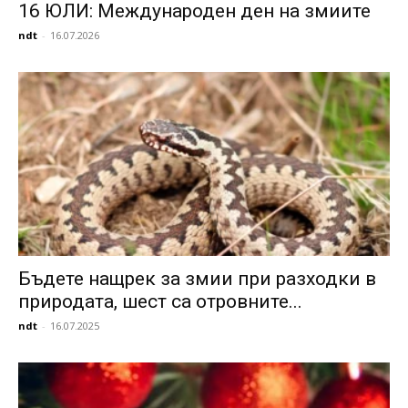
16 ЮЛИ: Международен ден на змиите
ndt
-
16.07.2026
Бъдете нащрек за змии при разходки в
природата, шест са отровните...
ndt
-
16.07.2025