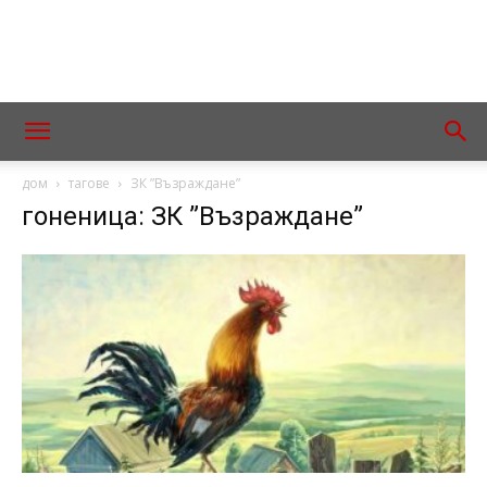
дом
тагове
ЗК ”Възраждане”
гоненица: ЗК ”Възраждане”