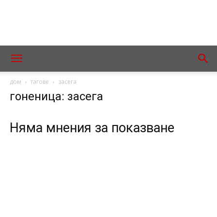
дом
тагове
засега
гоненица: засега
Няма мнения за показване