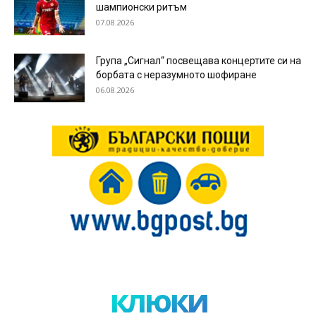
шампионски ритъм
07.08.2026
Група „Сигнал“ посвещава концертите си на
борбата с неразумното шофиране
06.08.2026
клюки