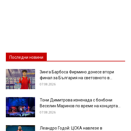
Последни новини
Зинга Барбоса Фирмино донесе втори
финал за България на световното в...
07.08.2026
Тони Димитрова изненада с бонбони
Веселин Маринов по време на концерта...
07.08.2026
Леандро Годой: ЦСКА навлезе в