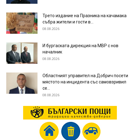
Трето издание на Празника на качамака
събра жители и гости в...
08.08.2026
И бургаската дирекция на МВР с нов
началник
08.08.2026
Областният управител на Добрич посети
мястото на инцидента със самовзривил
се...
08.08.2026