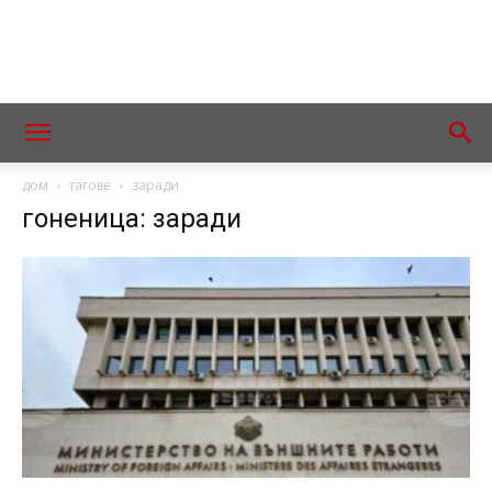
дом
тагове
заради
гоненица: заради