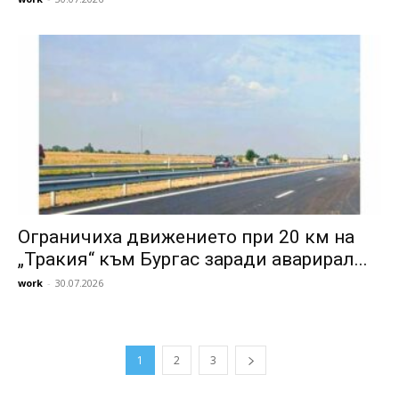
Ограничиха движението при 20 км на
„Тракия“ към Бургас заради аварирал...
work
-
30.07.2026
1
2
3