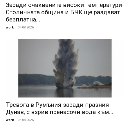
Заради очакваните високи температури
Столичната община и БЧК ще раздават
безплатна...
work
-
04.08.2026
Тревога в Румъния заради празния
Дунав, с взрив пренасочи вода към...
work
-
03.08.2026