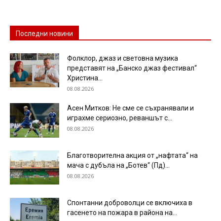
Последни новини
Фолклор, джаз и световна музика
представят на „Банско джаз фестивал“
Христина...
08.08.2026
Асен Митков: Не сме се съхранявали и
играхме сериозно, реваншът с...
08.08.2026
Благотворителна акция от „нафтата“ на
мача с дубъла на „Ботев“ (Пд)...
08.08.2026
Спонтанни доброволци се включиха в
гасенето на пожара в района на...