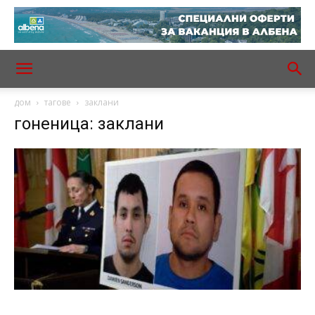
дом
тагове
заклани
гоненица: заклани