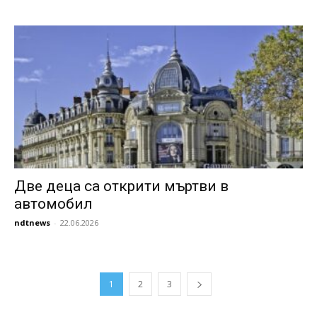
Две деца са открити мъртви в
автомобил
ndtnews
-
22.06.2026
1
2
3