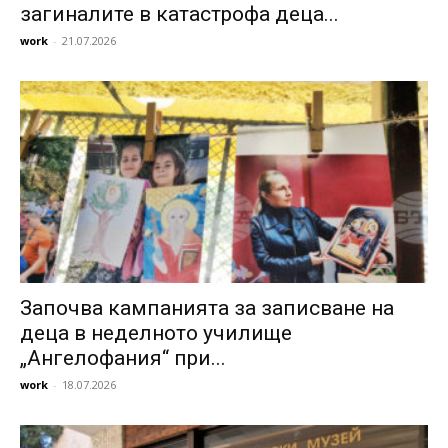
загиналите в катастрофа деца...
work
-
21.07.2026
Започва кампанията за записване на
деца в неделното училище
„Ангелофания“ при...
work
-
18.07.2026