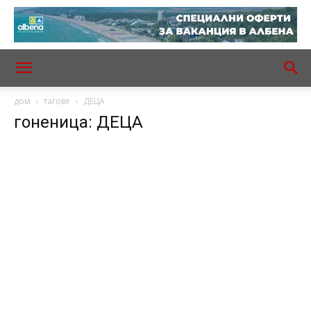
дом
тагове
ДЕЦА
гоненица: ДЕЦА