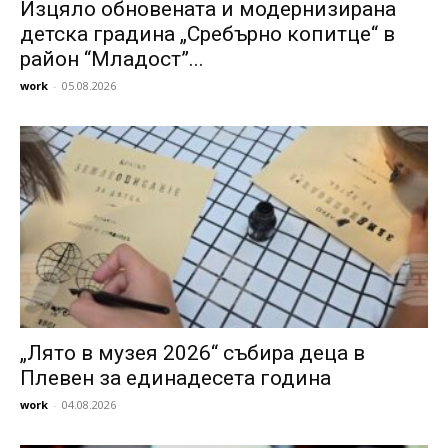
Изцяло обновената и модернизирана
детска градина „Сребърно копитце“ в
район “Младост”...
work
-
05.08.2026
„Лято в музея 2026“ събира деца в
Плевен за единадесета година
work
-
04.08.2026