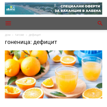
дом
тагове
дефицит
гоненица: дефицит