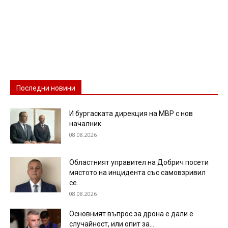
Последни новини
И бургаската дирекция на МВР с нов
началник
08.08.2026
Областният управител на Добрич посети
мястото на инцидента със самовзривил
се...
08.08.2026
Основният въпрос за дрона е дали е
случайност, или опит за...