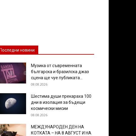
Последни новини
Музика от съвременната
българска и бразилска джаз
сцена ще чуе публиката...
08.08.2026
Шестима души прекараха 100
дни в изолация за бъдещи
космически мисии
08.08.2026
МЕЖДУНАРОДЕН ДЕН НА
КОТКАТА – НА 8 АВГУСТ И НА