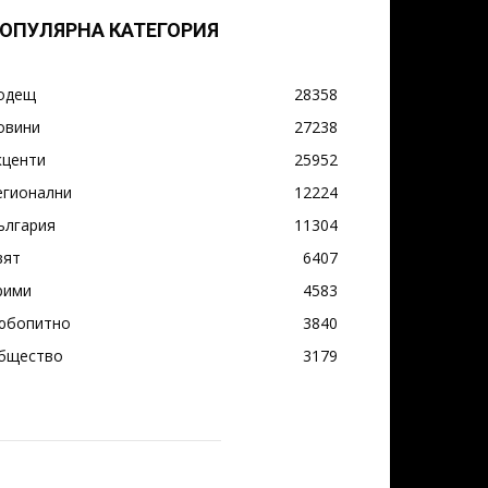
ОПУЛЯРНА КАТЕГОРИЯ
одещ
28358
овини
27238
кценти
25952
егионални
12224
ългария
11304
вят
6407
рими
4583
юбопитно
3840
бщество
3179