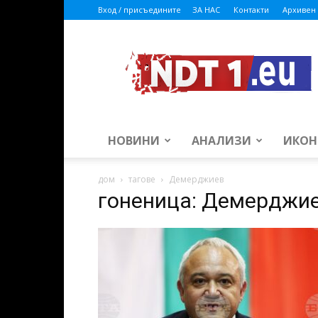
Вход / присъедините
ЗА НАС
Контакти
Архивен 
ndt1.eu
НОВИНИ
АНАЛИЗИ
ИКОН
дом
тагове
Демерджиев
гоненица: Демерджи