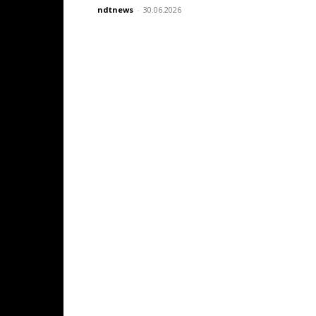
ndtnews
-
30.06.2026