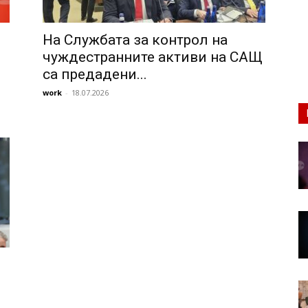
На Службата за контрол на
чуждестранните активи на САЩ
са предадени...
work
-
18.07.2026