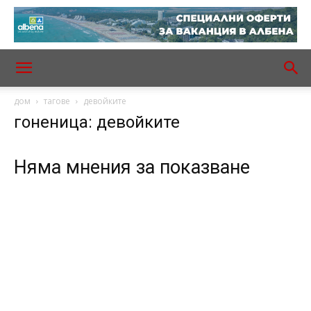
дом
тагове
девойките
гоненица: девойките
Няма мнения за показване