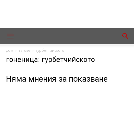
дом
тагове
гурбетчийското
гоненица: гурбетчийското
Няма мнения за показване