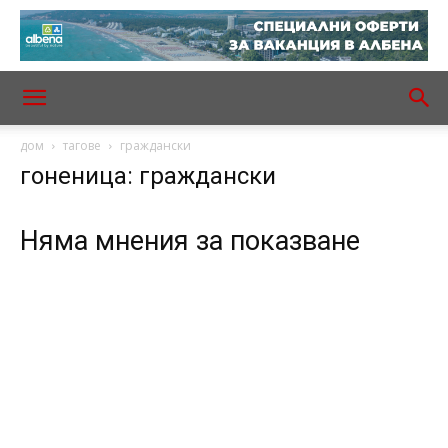
дом
тагове
граждански
гоненица: граждански
Няма мнения за показване