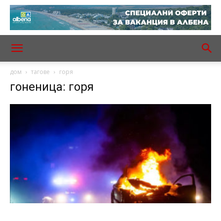
дом
тагове
горя
гоненица: горя