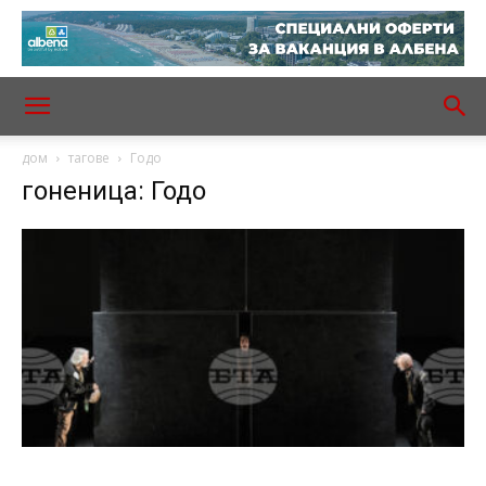
дом
тагове
Годо
гоненица: Годо