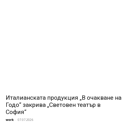
Италианската продукция „В очакване на
Годо“ закрива „Световен театър в
София“
work
-
07.07.2026