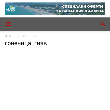
дом
тагове
гняв
гоненица: гняв