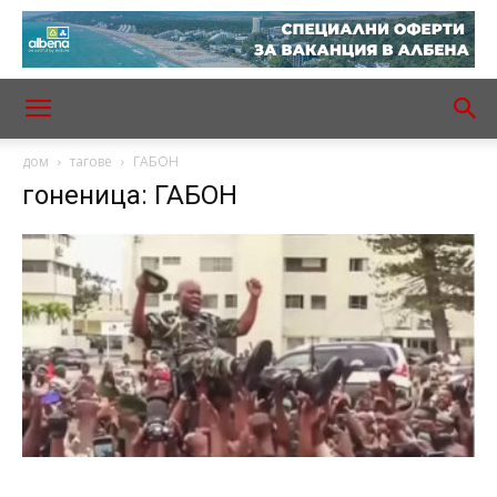
дом
тагове
ГАБОН
гоненица: ГАБОН