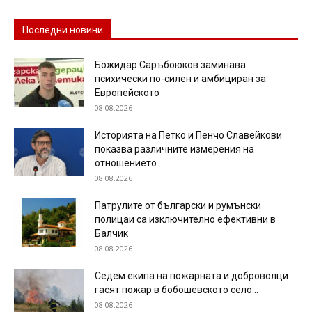
Последни новини
Божидар Саръбоюков заминава
психически по-силен и амбициран за
Европейското
08.08.2026
Историята на Петко и Пенчо Славейкови
показва различните измерения на
отношението...
08.08.2026
Патрулите от български и румънски
полицаи са изключително ефективни в
Балчик
08.08.2026
Седем екипа на пожарната и доброволци
гасят пожар в бобошевското село...
08.08.2026