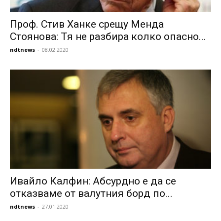
Проф. Стив Ханке срещу Менда
Стоянова: Тя не разбира колко опасно...
ndtnews
-
08.02.2020
Ивайло Калфин: Абсурдно е да се
отказваме от валутния борд по...
ndtnews
-
27.01.2020