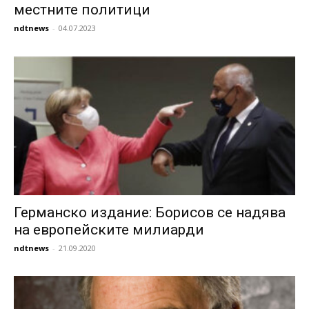
местните политици
ndtnews
-
04.07.2023
Германско издание: Борисов се надява
на европейските милиарди
ndtnews
-
21.09.2020