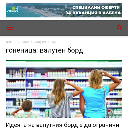
дом
тагове
валутен борд
гоненица: валутен борд
Идеята на валутния борд е да ограничи