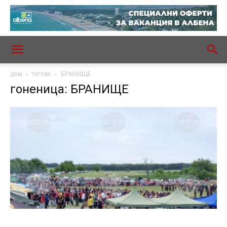
дом
тагове
БРАНИЩЕ
гоненица: БРАНИЩЕ