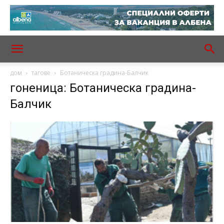
дом
тагове
Ботаническа градина-Балчик
гоненица: Ботаническа градина-
Балчик