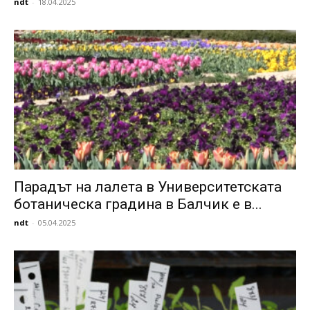
ndt
-
18.04.2025
Парадът на лалета в Университетската
ботаническа градина в Балчик е в...
ndt
-
05.04.2025