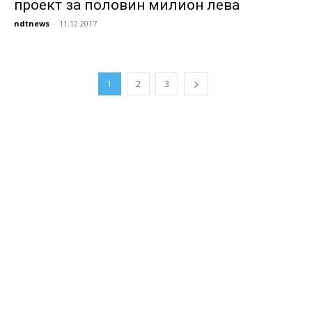
проект за половин милион лева
ndtnews
-
11.12.2017
1
2
3