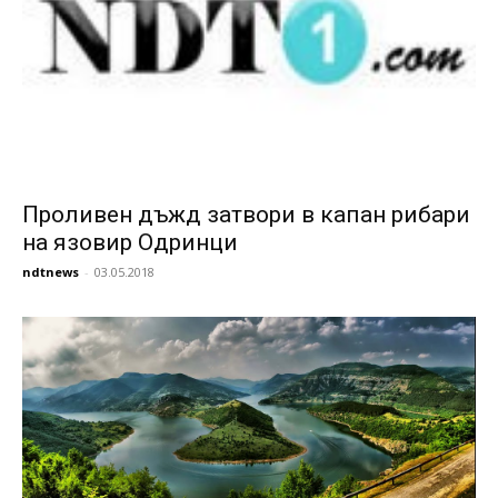
Проливен дъжд затвори в капан рибари
на язовир Одринци
ndtnews
-
03.05.2018