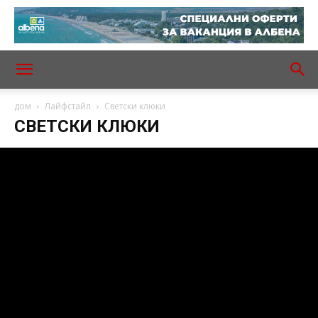
дом
Лайфстайл
Светски клюки
СВЕТСКИ КЛЮКИ