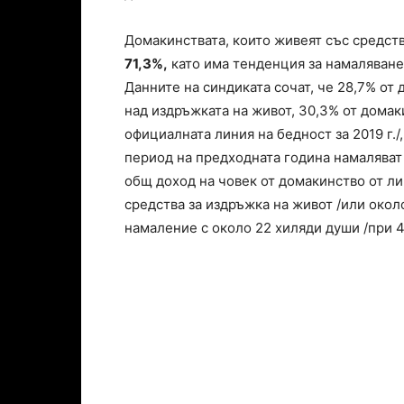
Домакинствата, които живеят със средст
71,3%,
като има тенденция за намаляване 
Данните на синдиката сочат, че 28,7% от 
над издръжката на живот, 30,3% от домаки
официалната линия на бедност за 2019 г./
период на предходната година намаляват 
общ доход на човек от домакинство от ли
средства за издръжка на живот /или окол
намаление с около 22 хиляди души /при 4