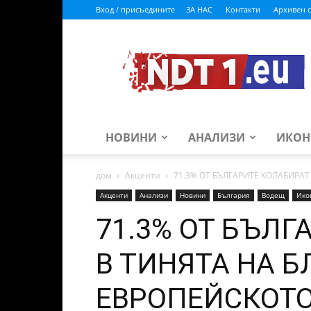
Вход / присъедините
ЗА НАС
Контакти
Архивен с
ndt1.eu
НОВИНИ
АНАЛИЗИ
ИКОН
дом
Акценти
71.3% ОТ БЪЛГАРИТЕ КОЛАБИРАТ
Акценти
Анализи
Новини
България
Водещ
Ико
71.3% ОТ БЪЛГ
В ТИНЯТА НА Б
ЕВРОПЕЙСКОТО