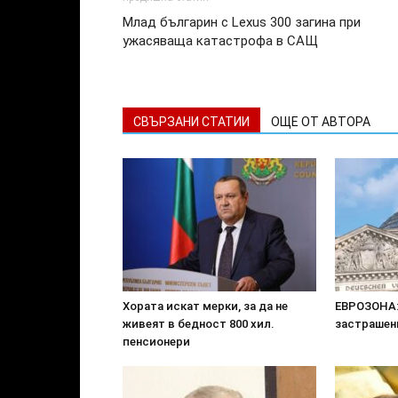
Млад българин с Lexus 300 загина при
ужасяваща катастрофа в САЩ
СВЪРЗАНИ СТАТИИ
ОЩЕ ОТ АВТОРА
Хората искат мерки, за да не
ЕВРОЗОНА:
живеят в бедност 800 хил.
застрашен
пенсионери