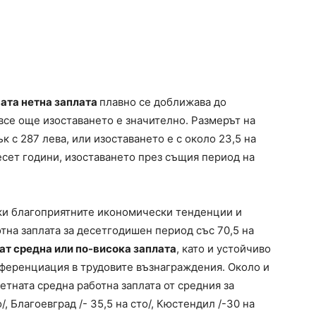
ата нетна заплата
плавно се доближава до
все още изоставането е значително. Размерът на
к с 287 лева, или изоставането е с около 23,5 на
десет години, изоставането през същия период на
еки благоприятните икономически тенденции и
тна заплата за десетгодишен период със 70,5 на
ват средна или по-висока заплата
, като и устойчиво
иференциация в трудовите възнаграждения. Около и
етната средна работна заплата от средния за
/, Благоевград /- 35,5 на сто/, Кюстендил /-30 на