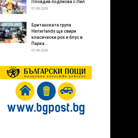
Пловдив подписва с Лил
07.08.2026
Британската група
Hinterlands ще свири
класически рок и блус в
Парка...
07.08.2026