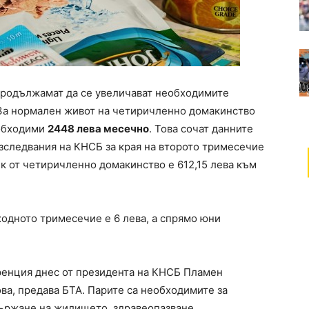
продължамат да се увеличават необходимите
 За нормален живот на четиричленно домакинство
еобходими
2448 лева месечно
. Това сочат данните
изследвания на КНСБ за края на второто тримесечие
ек от четиричленно домакинство е 612,15 лева към
одното тримесечие е 6 лева, а спрямо юни
ренция днес от президента на КНСБ Пламен
ва, предава БТА. Парите са необходимите за
държане на жилището, здравеопазване,