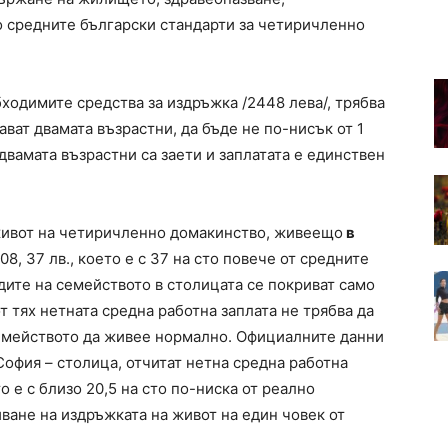
о средните български стандарти за четиричленно
ходимите средства за издръжка /2448 лева/, трябва
ават двамата възрастни, да бъде не по-нисък от 1
 двамата възрастни са заети и заплатата е единствен
живот на четиричленно домакинство, живеещо
в
808, 37 лв., което е с 37 на сто повече от средните
одите на семейството в столицата се покриват само
от тях нетната средна работна заплата не трябва да
 семейството да живее нормално. Официалните данни
София – столица, отчитат нетна средна работна
то е с близо 20,5 на сто по-ниска от реално
ване на издръжката на живот на един човек от