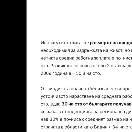
Институтът отчита, че
размерът на средн
необходимия за издръжката на живот, но 
нетната средна работна заплата е по-нисъ
сто. Разликата се свива около 2 пъти за 
2009 година е – 50,8 на сто.
От синдиката обаче отбелязват, че въпр
устойчивото нарастване на средната рабо
сто, едва
30 на сто от българите получа
се запазва тенденцията на регионална д
над 30% е по-нисък средният размер на н
страната в области като Видин /-34 на сто