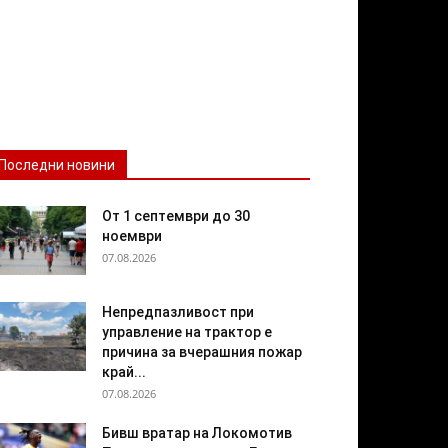
Последни новини
От 1 септември до 30
ноември
07.08.2026
Непредпазливост при
управление на трактор е
причина за вчерашния пожар
край...
07.08.2026
Бивш вратар на Локомотив