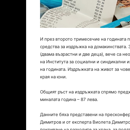
И през второто тримесечие на годината 
средства за издръжка на домакинствата.
(двама възрастни и две деца), вече са н
на Института за социални и синдикални 
на годината. Издръжката на живот за чов
края на юни.
Общият ръст на издръжката спрямо предх
миналата година – 87 лева.
Данните бяха представени на пресконфе
Димитров и от експерта Виолета Димитро
покриване на разходите за храна, за под