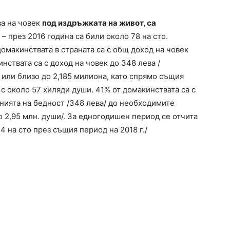
ва на човек
под издръжката на живот, са
– през 2016 година са били около 78 на сто.
домакинствата в страната са с общ доход на човек
нствата са с доход на човек до 348 лева /
, или близо до 2,185 милиона, като спрямо същия
с около 57 хиляди души. 41% от домакинствата са с
нията на бедност /348 лева/ до необходимите
о 2,95 млн. души/. За едногодишен период се отчита
4 на сто през същия период на 2018 г./