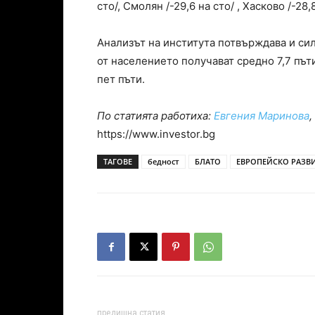
сто/, Смолян /-29,6 на сто/ , Хасково /-28,8
Анализът на института потвърждава и си
от населението получават средно 7,7 път
пет пъти.
По статията работиха:
Евгения Маринова
https://www.investor.bg
ТАГОВЕ
бедност
БЛАТО
ЕВРОПЕЙСКО РАЗВ
предишна статия