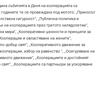
дина събитията в Деня на кооперацията са
 годините те се провеждаха под мотото: „Приносът
лствена сигурност“, „Публична политика и
ък на кооперациите през третото хилядолетие“,
на мира“, „Кооперативни ценности и принципи за
Кооперации и овластяване на жените“,
по-добър свят“, „Кооперативното движение за
 кооперации, избор на равенство ”, „Осигуряване на
ивното движение”, „Кооперациите и достойният
 свят”, „Кооперациите са партньори за ускоряване