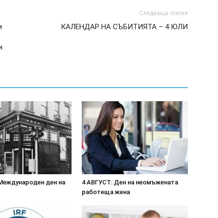
Следваща статия
и
КАЛЕНДАР НА СЪБИТИЯТА – 4 ЮЛИ
и
Международен ден на
4 АВГУСТ: Ден на неомъжената
работеща жена