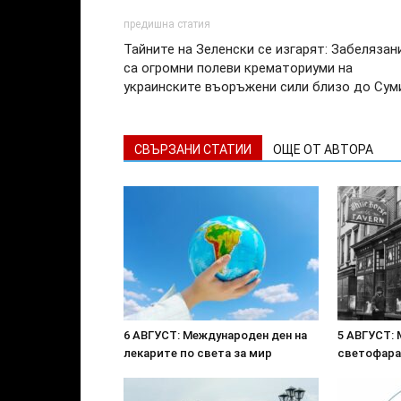
предишна статия
Тайните на Зеленски се изгарят: Забелязан
са огромни полеви крематориуми на
украинските въоръжени сили близо до Сум
СВЪРЗАНИ СТАТИИ
ОЩЕ ОТ АВТОРА
6 АВГУСТ: Международен ден на
5 АВГУСТ: 
лекарите по света за мир
светофара