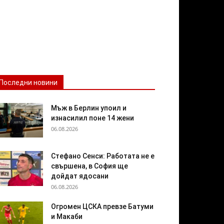
Последни новини
Мъж в Берлин упоил и
изнасилил поне 14 жени
06.08.2026
Стефано Сенси: Работата не е
свършена, в София ще
дойдат ядосани
06.08.2026
Огромен ЦСКА превзе Батуми
и Макаби