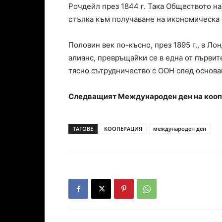
Рочдейл през 1844 г. Така Обществото н
стъпка към получаване на икономическа 
Половин век по-късно, през 1895 г., в 
алианс, превръщайки се в една от първит
тясно сътрудничество с ООН след основав
Следващият Международен ден на коопер
ТАГОВЕ
КООПЕРАЦИЯ
международен ден