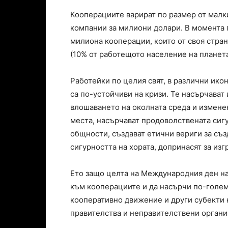
Кооперациите варират по размер от малк
компании за милиони долари. В момента п
милиона кооперации, които от своя стран
(10% от работещото население на планета
Работейки по целия свят, в различни ико
са по-устойчиви на кризи. Те насърчават
влошаването на околната среда и измене
места, насърчават продоволствената сигу
общности, създават етични вериги за съз
сигурността на хората, допринасят за изг
Ето защо целта на Международния ден н
към кооперациите и да насърчи по-голе
кооперативно движение и други субекти
правителства и неправителствени органи