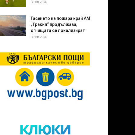
06.08.2026
Гасенето на пожара край АМ
„Тракия“ продължава,
огнищата се локализират
06.08.2026
клюки