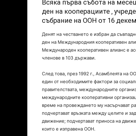
Всяка първа събота на месе
ден на кооперациите , учред
събрание на ООН от 16 декем
Денят на честването е избран да съвпа
ден на Международния кооперативен алиан
Международен кооперативен алианс е ас
членове в 103 държави.
След това, през 1992 г., Асамблеята на 
един от необходимите фактори за социал
правителствата, международните органи
международните кооперативни организаци
време на провеждането му насърчават р
подчертават връзката между целите и з
движение; подчертават приноса на движе
които е изправена ООН.