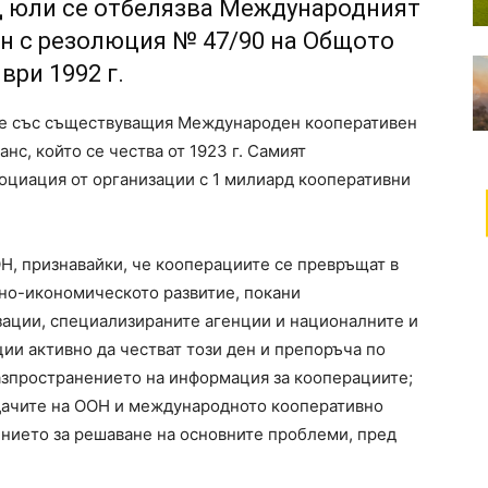
ц юли се отбелязва Международният
ен с резолюция № 47/90 на Общото
ври 1992 г.
дне със съществуващия Международен кооперативен
с, който се чества от 1923 г. Самият
оциация от организации с 1 милиард кооперативни
ООН, признавайки, че кооперациите се превръщат в
но-икономическото развитие, покани
зации, специализираните агенции и националните и
и активно да честват този ден и препоръча по
азпространението на информация за кооперациите;
адачите на ООН и международното кооперативно
нието за решаване на основните проблеми, пред