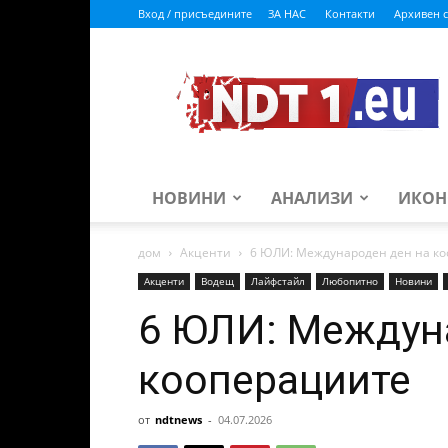
Вход / присъедините
ЗА НАС
Контакти
Архивен с
ndt1.eu
НОВИНИ
АНАЛИЗИ
ИКОН
дом
Акценти
6 ЮЛИ: Международен ден на к
Акценти
Водещ
Лайфстайл
Любопитно
Новини
6 ЮЛИ: Междун
кооперациите
от
ndtnews
-
04.07.2026