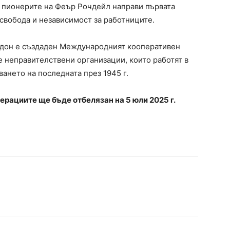
а пионерите на Феър Рочдейл направи първата
свобода и независимост за работниците.
Лондон е създаден Международният кооперативен
е неправителствени организации, които работят в
ането на последната през 1945 г.
ациите ще бъде отбелязан на 5 юли 2025 г.