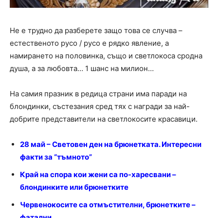
Не е трудно да разберете защо това се случва –
естественото русо / русо е рядко явление, а
намирането на половинка, също и светлокоса сродна
душа, а за любовта… 1 шанс на милион…
На самия празник в редица страни има паради на
блондинки, състезания сред тях с награди за най-
добрите представители на светлокосите красавици.
28 май – Световен ден на брюнетката. Интересни
факти за “тъмното”
Край на спора кои жени са по-харесвани –
блондинките или брюнетките
Червенокосите са отмъстителни, брюнетките –
фатални