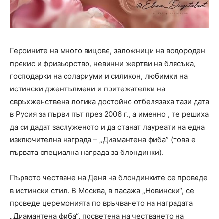
Героините на много вицове, заложници на водороден
прекис и фризьорство, невинни жертви на блясъка,
господарки на солариуми и силикон, любимки на
истински джентълмени и притежателки на
свръхженствена логика достойно отбелязаха тази дата
в Русия за първи път през 2006 г., а именно , те решиха
да си дадат заслуженото и да станат лауреати на една
изключителна награда – „Диамантена фиба” (това е
първата специална награда за блондинки).
Първото честване на Деня на блондинките се проведе
в истински стил. В Москва, в пасажа „Новински“, се
проведе церемонията по връчването на наградата
„Диамантена фиба“, посветена на честването на