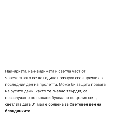
Най-ярката, най-видимата и светла част от
човечеството всяка година празнува своя празник в
последния ден на пролетта. Може би защото правата
на русите дами, както те гневно твърдят, са
незаслужено потъпкани буквално по целия свят,
светлата дата 31 май е обявена за
Световен ден на
блондинките
.