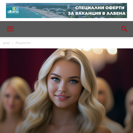
дом
Акценти