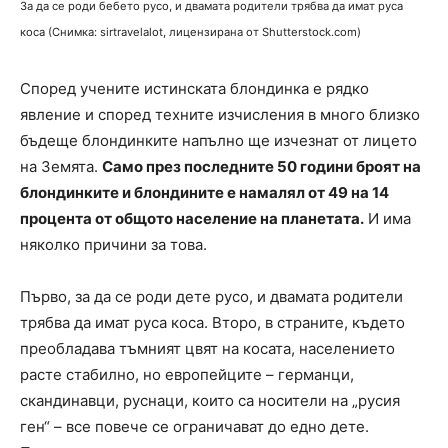
За да се роди бебето русо, и двамата родители трябва да имат руса
коса (Снимка: sirtravelalot, лицензирана от Shutterstock.com)
Според учените истинската блондинка е рядко
явление и според техните изчисления в много близко
бъдеще блондинките напълно ще изчезнат от лицето
на Земята.
Само през последните 50 години броят на
блондинките и блондините е намалял от 49 на 14
процента от общото население на планетата.
И има
няколко причини за това.
Първо, за да се роди дете русо, и двамата родители
трябва да имат руса коса. Второ, в страните, където
преобладава тъмният цвят на косата, населението
расте стабилно, но европейците – германци,
скандинавци, руснаци, които са носители на „русия
ген“ – все повече се ограничават до едно дете.