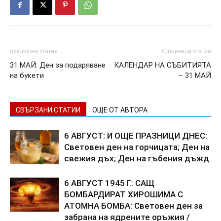
предишна статия
Следваща статия
31 МАЙ: Ден за подаряване
КАЛЕНДАР НА СЪБИТИЯТА
на букети
– 31 МАЙ
СВЪРЗАНИ СТАТИИ
ОЩЕ ОТ АВТОРА
6 АВГУСТ: И ОЩЕ ПРАЗНИЦИ ДНЕС:
Световен ден на горчицата; Ден на
свежия дъх; Ден на гъбения дъжд
6 АВГУСТ 1945 Г.: САЩ
БОМБАРДИРАТ ХИРОШИМА С
АТОМНА БОМБА: Световен ден за
забрана на ядрените оръжия /