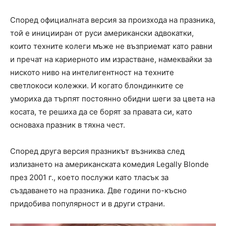
Според официалната версия за произхода на празника,
той е иницииран от руси американски адвокатки,
които техните колеги мъже не възприемат като равни
и пречат на кариерното им израстване, намеквайки за
ниското ниво на интелигентност на техните
светлокоси колежки. И когато блондинките се
умориха да търпят постоянно обидни шеги за цвета на
косата, те решиха да се борят за правата си, като
основаха празник в тяхна чест.
Според друга версия празникът възниква след
излизането на американската комедия Legally Blonde
през 2001 г., което послужи като тласък за
създаването на празника. Две години по-късно
придобива популярност и в други страни.