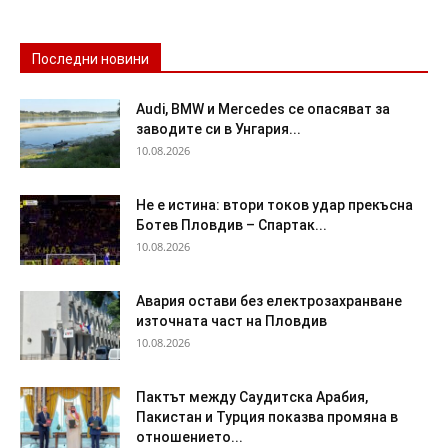
Последни новини
Audi, BMW и Mercedes се опасяват за
заводите си в Унгария...
10.08.2026
Не е истина: втори токов удар прекъсна
Ботев Пловдив – Спартак...
10.08.2026
Авария остави без електрозахранване
източната част на Пловдив
10.08.2026
Пактът между Саудитска Арабия,
Пакистан и Турция показва промяна в
отношението...