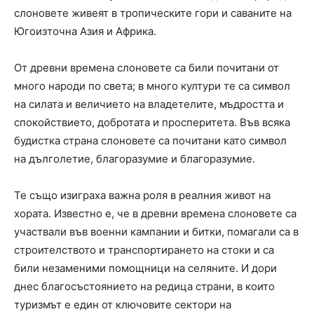
слоновете живеят в тропическите гори и саваните на
Югоизточна Азия и Африка.
От древни времена слоновете са били почитани от
много народи по света; в много култури те са символ
на силата и величието на владетелите, мъдростта и
спокойствието, добротата и просперитета. Във всяка
будистка страна слоновете са почитани като символ
на дълголетие, благоразумие и благоразумие.
Те също изиграха важна роля в реалния живот на
хората. Известно е, че в древни времена слоновете са
участвали във военни кампании и битки, помагали са в
строителството и транспортирането на стоки и са
били незаменими помощници на селяните. И дори
днес благосъстоянието на редица страни, в които
туризмът е един от ключовите сектори на