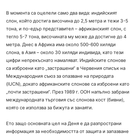
В момента са оцелели само два вида: индийският
слон, който достига височина до 2,5 метра и тежи 3-5
тона, и по-едър представител – африканският слон, с
тегло 5-7 тона, височината му може да достигне до 4
метра. Днес в Африка има около 500-600 хиляди
слона, в Азия – около 30 хиляди индивида, като тези
цифри непрекъснато намаляват. Индийските слонове
са изброени като „застрашени“ в Червения списък на
Международния съюз за опазване на природата
(IUCN), докато африканските слонове са изброени като
„почти застрашени“. През 1989 г. ООН напълно забрани
международната търговия със слонова кост (бивни),
която се използва за бижута и занаяти.
Ето защо основната цел на Деня е да разпространи
информация за необходимостта от защита и запазване