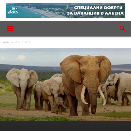
дом
Акценти