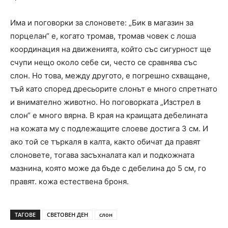
Има и поговорки за слоновете: „Бик в магазин за
порцелан“ е, когато тромав, тромав човек с лоша
координация на движенията, който със сигурност ще
счупи нещо около себе си, често се сравнява със
слон. Но това, между другото, е погрешно схващане,
тъй като според дресьорите слонът е много спретнато
и внимателно животно. Но поговорката „Изстрел в
слон“ е много вярна. В края на краищата дебелината
на кожата му с подлежащите слоеве достига 3 см. И
ако той се търкаля в калта, както обичат да правят
слоновете, тогава засъхналата кал и подкожната
мазнина, която може да бъде с дебелина до 5 см, го
правят. кожа естествена броня.
ТАГОВЕ
СВЕТОВЕН ДЕН
слон