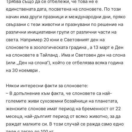
Трябва също да се отбележи, че това не е
единствената дата, посветена на слоновете. По този
начин има други празници и международни дни, пряко
свързани с тези животни и празнувани по решение на
различни инициативни групи от различни части на
света. Например 20 юни е Световният ден на
слоновете в зоологическата градина , а 13 март е Ден
на слоновете в Тайланд . Има и Световен ден на слона
(или „Ден на слона“), който се отбелязва всяка година
на 30 ноември .
Някои интересни факти за слоновете:
– В допълнение към факта, че слоновете са най-
големите живи сухоземни бозайници на планетата,
женските слонове имат период на бременност от 22
месеца, най-дългият период от всяко животно, за да
раждат малките си. В този случай се ражда само едно
теле с тегло до 100 кг.