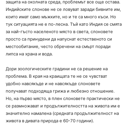
защита на околната среда, проблемът все още остава.
Индийските слонове не се ловуват заради бивните им,
които имат само мъжките, но и те са много къси. Но
тук ситуацията не е по-лесна. Тъй като Индия се смята
за най-гъсто населеното място в света, слоновете
просто са принудени да напуснат естественото си
местообитание, често обречени на смърт поради
липса на храна и вода.
Дори зоологическите градини не са решение на
проблема. В края на краищата те не се чувстват
удобно навсякъде и не навсякъде слоновете
получават подходяща грижа и любезно отношение.
Но, на първо място, в плен слоновете практически не
се размножават и продължителността на живота им е
значително намалена (средната продължителност на
живота в дивата природа е 60-70 години).