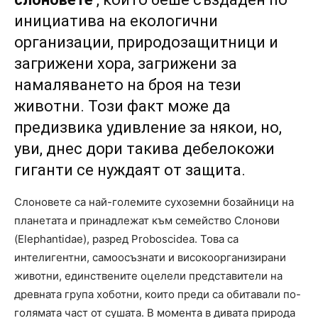
инициатива на екологични
организации, природозащитници и
загрижени хора, загрижени за
намаляването на броя на тези
животни. Този факт може да
предизвика удивление за някои, но,
уви, днес дори такива дебелокожи
гиганти се нуждаят от защита.
Слоновете са най-големите сухоземни бозайници на
планетата и принадлежат към семейство Слонови
(Elephantidae), разред Proboscidea. Това са
интелигентни, самоосъзнати и високоорганизирани
животни, единствените оцелели представители на
древната група хоботни, които преди са обитавали по-
голямата част от сушата. В момента в дивата природа