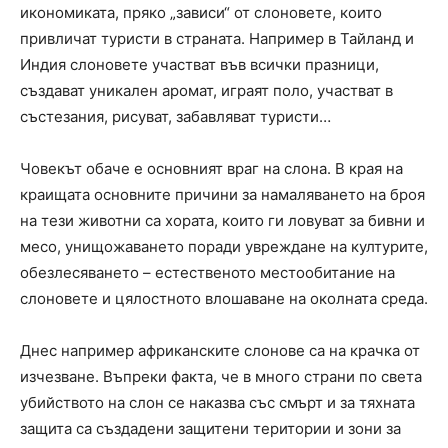
икономиката, пряко „зависи“ от слоновете, които
привличат туристи в страната. Например в Тайланд и
Индия слоновете участват във всички празници,
създават уникален аромат, играят поло, участват в
състезания, рисуват, забавляват туристи…
Човекът обаче е основният враг на слона. В края на
краищата основните причини за намаляването на броя
на тези животни са хората, които ги ловуват за бивни и
месо, унищожаването поради увреждане на културите,
обезлесяването – естественото местообитание на
слоновете и цялостното влошаване на околната среда.
Днес например африканските слонове са на крачка от
изчезване. Въпреки факта, че в много страни по света
убийството на слон се наказва със смърт и за тяхната
защита са създадени защитени територии и зони за