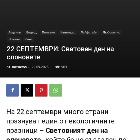
Акценти
Водещ
Полезно
Календар
Лайфстайл
Любопитно
Новини
Свят
22 СЕПТЕМВРИ: Световен ден на
слоновете
от
ndtnews
-
22.09.2025
963
На 22 септември много страни
празнуват един от екологичните
празници –
Световният ден на
слоновете
, който беше създаден по