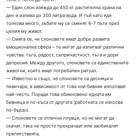
— Един слон изяжда до 450 кг растителна храна на
ден и изпива до 300 литра вода. И тъй като яде
толкова много, зъбите му се сменят 6-7 пъти през
целия му живот.
— Смята се, че слоновете имат добре развита
емоционална сфера – те могат да изпитват различни
чувства: тъга, радост, съпричастност, тъга и дори
депресия. Между другото, слоновете са единствените
животни, които имат погребален ритуал.
— Известно е също, че слоновете са десняци и
левичари, в зависимост от това кой бивник използват
най-често. Поради това обикновено едната им
бивница е по-къса от другата (работната се износва
по-бързо).
— Слоновете са отлични плувци, но не могат да
скачат, така че просто прекрачват или заобикалят
препятствията.