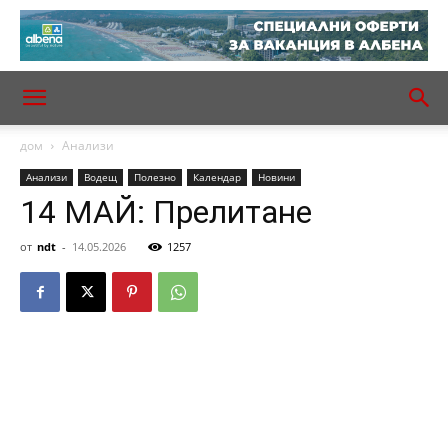
дом
Анализи
Анализи
Водещ
Полезно
Календар
Новини
14 МАЙ: Прелитане
от
ndt
-
14.05.2026
1257