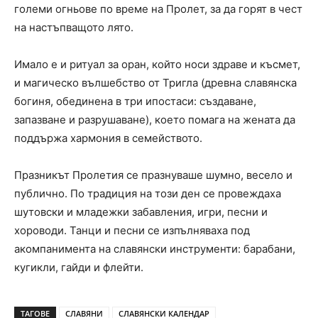
големи огньове по време на Пролет, за да горят в чест
на настъпващото лято.
Имало е и ритуал за оран, който носи здраве и късмет,
и магическо вълшебство от Тригла (древна славянска
богиня, обединена в три ипостаси: създаване,
запазване и разрушаване), което помага на жената да
поддържа хармония в семейството.
Празникът Пролетия се празнуваше шумно, весело и
публично. По традиция на този ден се провеждаха
шутовски и младежки забавления, игри, песни и
хороводи. Танци и песни се изпълняваха под
акомпанимента на славянски инструменти: барабани,
кугикли, гайди и флейти.
ТАГОВЕ
СЛАВЯНИ
СЛАВЯНСКИ КАЛЕНДАР