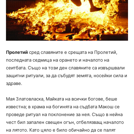
Пролетий
сред славяните е срещата на Пролетий,
последната седмица на орането и началото на
сеитбата. Също на този ден славяните са извършвали
защитни ритуали, за да събудят земята, носейки сила и
здраве.
Мая Златовласка, Майката на всички богове, беше
известна; в храма на богинята на съдбата Макош се
проведе ритуал на поклонение за нея. Също в нейна
чест бил запален свещен огън, отбелязващ началото
на лятото. Като цяло е било обичайно да се палят