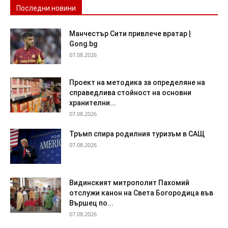
Последни новини
Манчестър Сити привлече вратар |
Gong.bg
07.08.2026
Проект на методика за определяне на
справедлива стойност на основни
хранителни...
07.08.2026
Тръмп спира родилния туризъм в САЩ
07.08.2026
Видинският митрополит Пахомий
отслужи канон на Света Богородица във
Вършец по...
07.08.2026