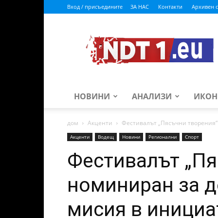
Вход / присъедините
ЗА НАС
Контакти
Архивен с
ndt1.eu
НОВИНИ
АНАЛИЗИ
ИКОН
дом
Акценти
Фестивалът „Пясъчни творения“
Акценти
Водещ
Новини
Регионални
Спорт
Фестивалът „Пя
номиниран за 
мисия в инициа