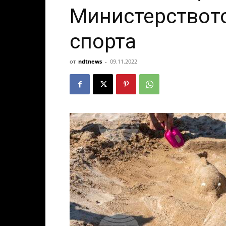
Министерството
спорта
от
ndtnews
-
09.11.2022