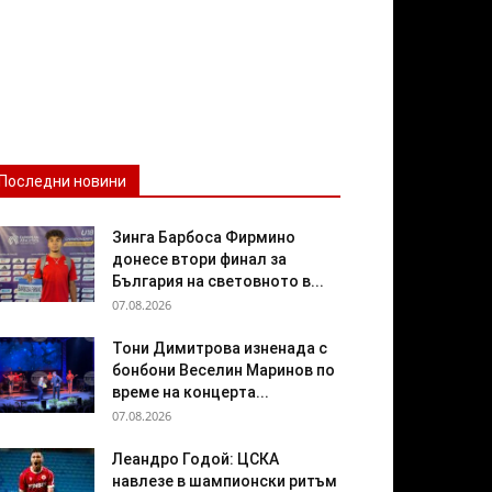
Последни новини
Зинга Барбоса Фирмино
донесе втори финал за
България на световното в...
07.08.2026
Тони Димитрова изненада с
бонбони Веселин Маринов по
време на концерта...
07.08.2026
Леандро Годой: ЦСКА
навлезе в шампионски ритъм