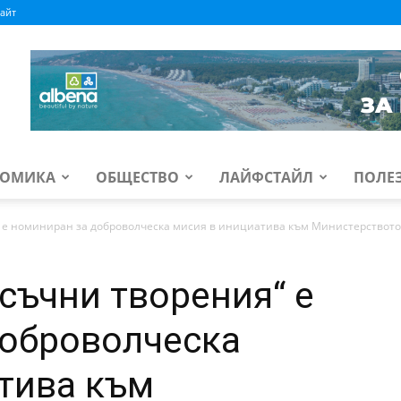
айт
ОМИКА
ОБЩЕСТВО
ЛАЙФСТАЙЛ
ПОЛЕ
 е номиниран за доброволческа мисия в инициатива към Министерството.
съчни творения“ е
доброволческа
тива към