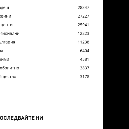
одещ
28347
овини
27227
кценти
25941
егионални
12223
ългария
11238
вят
6404
рими
4581
юбопитно
3837
бщество
3178
ОСЛЕДВАЙТЕ НИ