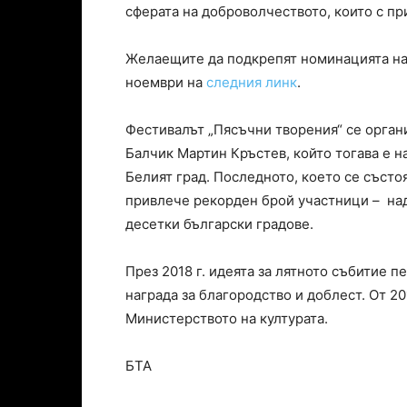
сферата на доброволчеството, които с при
Желаещите да подкрепят номинацията на 
ноември на
следния линк
.
Фестивалът „Пясъчни творения“ се органи
Балчик Мартин Кръстев, който тогава е н
Белият град. Последното, което се състо
привлече рекорден брой участници – над 
десетки български градове.
През 2018 г. идеята за лятното събитие 
награда за благородство и доблест. От 20
Министерството на културата.
БТА