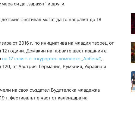
мера си да „заразят“ и други.
детския фестивал могат да го направят до 18
зира от 2016 г. по инициатива на младия творец от
а 12 години. Домакин на първите шест издания е
я
на 17 юли т. г. в курортен комплекс „Албена“
,
120, от Австрия, Германия, Румъния, Украйна и
печели на своя създател Будителска младежка
19 г. фестивалът е част от календара на