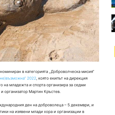
 номиниран в категорията „Доброволческа мисия“
(не)възможна“ 2022
, която екипът на дирекция
 на младежта и спорта организира за седми
 и организатор Мартин Кръстев.
дународния ден на доброволеца – 5 декември, и
тики на изявени млади хора и организации в