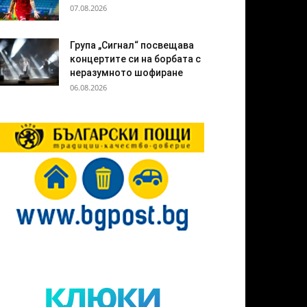
07.08.2026
Група „Сигнал“ посвещава
концертите си на борбата с
неразумното шофиране
06.08.2026
клюки