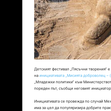
Детският фестивал „Пясъчни творения“ е
на
инициативата „Мисията доброволец – 
„Младежки политики“ към Министерството
пореден път, съобщи неговият инициатор
Инициативата се провежда по случай Меж
има за цел да популяризира добрите прак