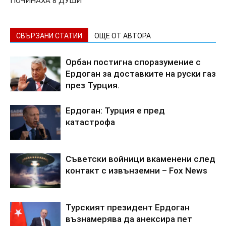
ПОЧИНАХА 8 ДУШИ
СВЪРЗАНИ СТАТИИ
ОЩЕ ОТ АВТОРА
Орбан постигна споразумение с
Ердоган за доставките на руски газ
през Турция.
Ердоган: Турция е пред
катастрофа
Съветски войници вкаменени след
контакт с извънземни – Fox News
Турският президент Ердоган
възнамерява да анексира пет