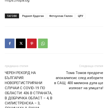
https://lupa.bg
ТАГОВЕ
Реджеп Ердоган
Фетхуллах Гюлен
ЦРУ
предишна статия
Следваща статия
ЧЕРЕН РЕКОРД НА
Тома Томов предрече
БЪЛГАРИЯ:
апокалипсис след изборите
НОВОРЕГИСТРИРАНИ
в САЩ: 400 милиона дула ще
СЛУЧАИ С COVID-19 ПО
излязат на улицата!
ОБЛАСТИ: 436 В СТРАНАТА,
В ДОБРИЧКА ОБЛАСТ – 4, В
СИЛИСТРЕНСКА – 3,