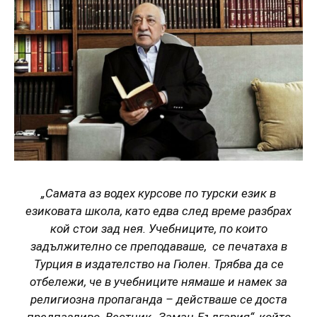
„Самата аз водех курсове по турски език в
езиковата школа, като едва след време разбрах
кой стои зад нея. Учебниците, по които
задължително се преподаваше, се печатаха в
Турция в издателство на Гюлен. Трябва да се
отбележи, че в учебниците нямаше и намек за
религиозна пропаганда – действаше се доста