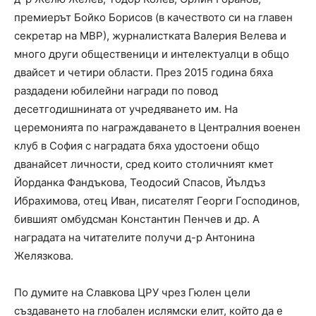
премиерът Бойко Борисов (в качеството си на главен
секретар на МВР), журналистката Валерия Велева и
много други общественици и интелектуалци в общо
двайсет и четири области. През 2015 година бяха
раздадени юбилейни награди по повод
десетгодишнината от учредяването им. На
церемонията по награждаването в Централния военен
клуб в София с наградата бяха удостоени общо
дванайсет личности, сред които столичният кмет
Йорданка Фандъкова, Теодосий Спасов, Йълдъз
Ибрахимова, отец Иван, писателят Георги Господинов,
бившият омбудсман Константин Пенчев и др. А
наградата на читателите получи д-р Антонина
Желязкова.
По думите на Славкова ЦРУ чрез Гюлен цели
създаването на глобален ислямски елит, който да е