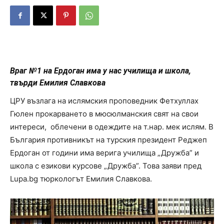
Враг №1 на Ердоган има у нас училища и школа,
твърди Емилия Славкова
ЦРУ възлага на ислямския проповедник Фетхуллах
Гюлен прокарването в мюсюлманския свят на свои
интереси, облечени в одеждите на т.нар. мек ислям. В
България противникът на турския президент Реджеп
Ердоган от години има верига училища „Дружба” и
школа с езикови курсове „Дружба”. Това заяви пред
Lupa.bg тюркологът Емилия Славкова.