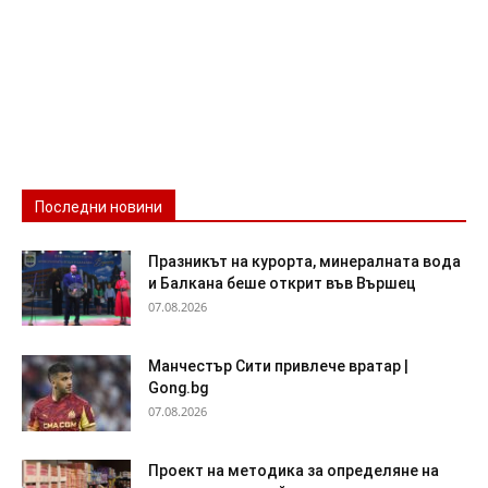
Последни новини
Празникът на курорта, минералната вода
и Балкана беше открит във Вършец
07.08.2026
Манчестър Сити привлече вратар |
Gong.bg
07.08.2026
Проект на методика за определяне на