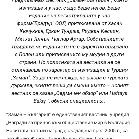
предпазливо. Вестник „Заман-България“, който
излизаше и у нас, също беше негов. Беше
издание на регистрираната у нас
фирма“Брадър“ ООД, притежавана от Хасан
Кючуккая, Еркан Тунджа, Ридван Кескин,
Митхат Ялчън, Чаглар Артар. Собствениците
твърдяха, че изданието не е директно свързано
с Гюлен или приписваните му медии в други
страни. Но политиката на вестника не се
отличаваше по характер от излизащия в Турция
„Заман“. За да не изглежда, че воюва с турската
държава, екипът реши да смени името – новият
вестник се казва „Седмичен обзор“ или Haftaya
Bakış ”, обясни специалистът.
“Заман – България” е единственият вестник, учредил
„Награди за принос към обществения мир в България”.
Носители на тази награда, създадена през 2005 г., са
д-р Желю Желев, Тодор Колев, Орлин Горанов,