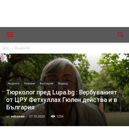
дом
Акценти
Акценти
Новини
България
Водещ
Тюрколог пред Lupa.bg : Вербуваният
от ЦРУ Фетхуллах Гюлен действа и в
България
от
ndtnews
-
07.10.2020
1254