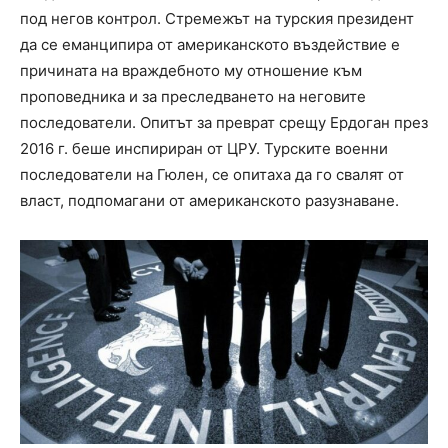
под негов контрол. Стремежът на турския президент
да се еманципира от американското въздействие е
причината на враждебното му отношение към
проповедника и за преследването на неговите
последователи. Опитът за преврат срещу Ердоган през
2016 г. беше инспириран от ЦРУ. Турските военни
последователи на Гюлен, се опитаха да го свалят от
власт, подпомагани от американското разузнаване.