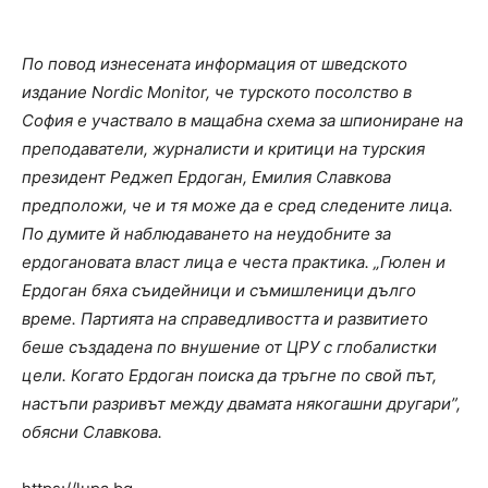
По повод изнесената информация от шведското
издание Nordic Monitor, че турското посолство в
София е участвало в мащабна схема за шпиониране на
преподаватели, журналисти и критици на турския
президент Реджеп Ердоган, Емилия Славкова
предположи, че и тя може да е сред следените лица.
По думите й наблюдаването на неудобните за
ердогановата власт лица е честа практика. „Гюлен и
Ердоган бяха съидейници и съмишленици дълго
време. Партията на справедливостта и развитието
беше създадена по внушение от ЦРУ с глобалистки
цели. Когато Ердоган поиска да тръгне по свой път,
настъпи разривът между двамата някогашни другари”,
обясни Славкова.