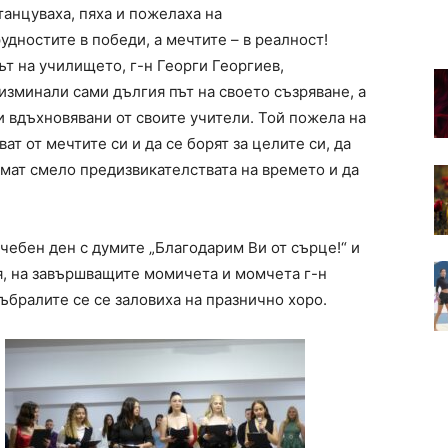
танцуваха, пяха и пожелаха на
дностите в победи, а мечтите – в реалност!
т на училището, г-н Георги Георгиев,
изминали сами дългия път на своето съзряване, а
и вдъхновявани от своите учители. Той пожела на
ат от мечтите си и да се борят за целите си, да
емат смело предизвикателствата на времето и да
чебен ден с думите „Благодарим Ви от сърце!“ и
я, на завършващите момичета и момчета г-н
събралите се се заловиха на празнично хоро.