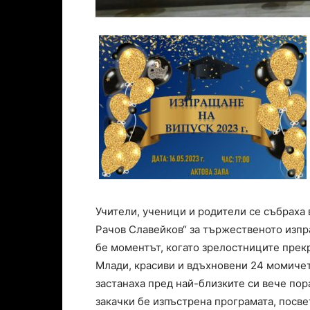
Учители, ученици и родители се събраха 
Рачов Славейков“ за тържественото изп
бе моментът, когато зрелостниците прекр
Млади, красиви и вдъхновени 24 момичет
застанаха пред най-близките си вече пор
закачки бе изпъстрена програмата, посв