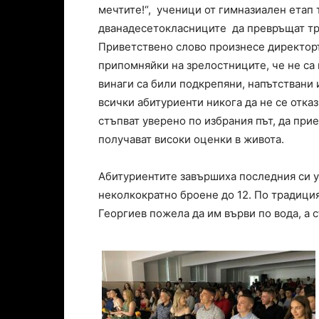
мечтите!“, ученици от гимназиален етап 
дванадесетокласниците да превръщат тру
Приветствено слово произнесе директоръ
припомняйки на зрелостниците, че не са 
винаги са били подкрепяни, напътствани 
всички абитуриенти никога да не се отказв
стъпват уверено по избрания път, да при
получават високи оценки в живота.
Абитуриентите завършиха последния си у
неколкократно броене до 12. По традици
Георгиев пожела да им върви по вода, а 