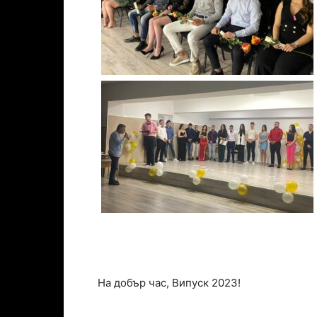
На добър час, Випуск 2023!