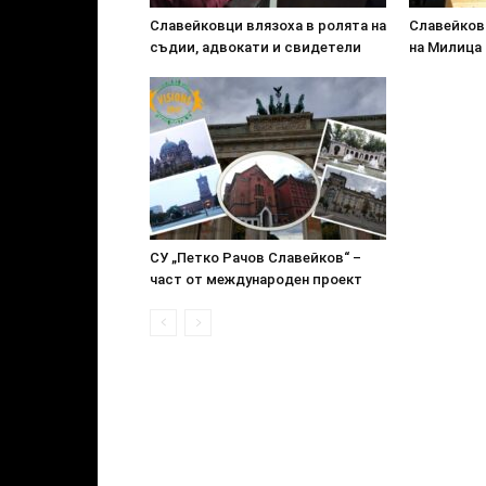
Славейковци влязоха в ролята на
Славейков
съдии, адвокати и свидетели
на Милица
СУ „Петко Рачов Славейков“ –
част от международен проект