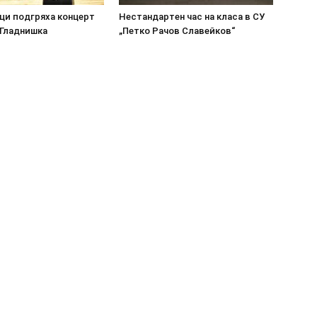
ци подгряха концерт
Нестандартен час на класа в СУ
 Гладнишка
„Петко Рачов Славейков“