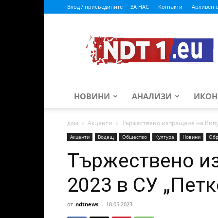
Вход / присъедините
ЗА НАС
Контакти
Архивен с
ndt1.eu
НОВИНИ
АНАЛИЗИ
ИКОН
дом
Акценти
Тържествено изпращане на Випус
Акценти
Водещ
Общество
Култура
Новини
Обр
Тържествено и
2023 в СУ „Пет
от
ndtnews
-
18.05.2023