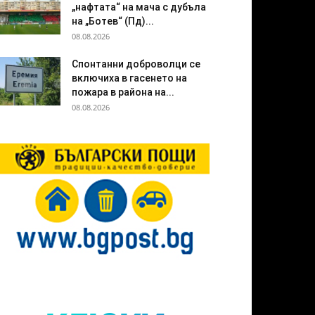
„нафтата“ на мача с дубъла
на „Ботев“ (Пд)...
08.08.2026
Спонтанни доброволци се
включиха в гасенето на
пожара в района на...
08.08.2026