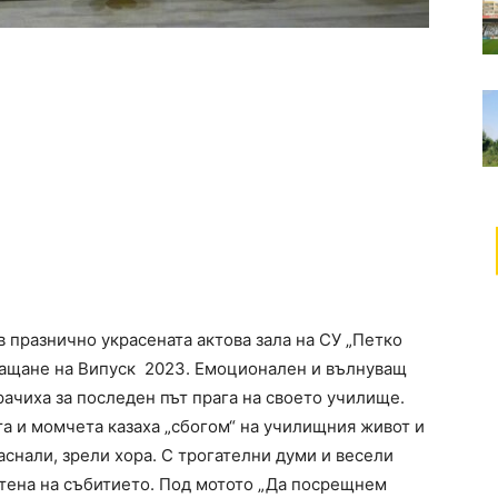
в празнично украсената актова зала на СУ „Петко
ращане на Випуск 2023. Емоционален и вълнуващ
ачиха за последен път прага на своето училище.
а и момчета казаха „сбогом“ на училищния живот и
аснали, зрели хора. С трогателни думи и весели
етена на събитието. Под мотото „Да посрещнем