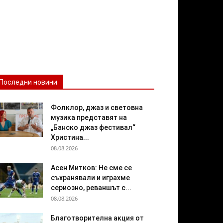
Последни новини
Фолклор, джаз и световна
музика представят на
„Банско джаз фестивал“
Христина...
08.08.2026
Асен Митков: Не сме се
съхранявали и играхме
сериозно, реваншът с...
08.08.2026
Благотворителна акция от