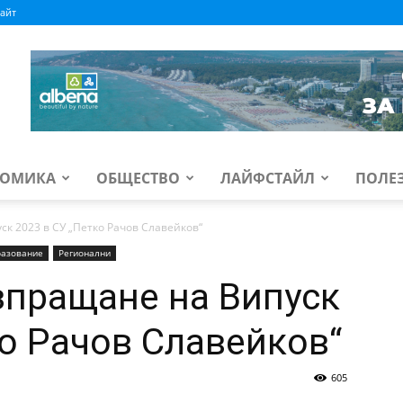
айт
ОМИКА
ОБЩЕСТВО
ЛАЙФСТАЙЛ
ПОЛЕ
к 2023 в СУ „Петко Рачов Славейков“
азование
Регионални
зпращане на Випуск
ко Рачов Славейков“
605