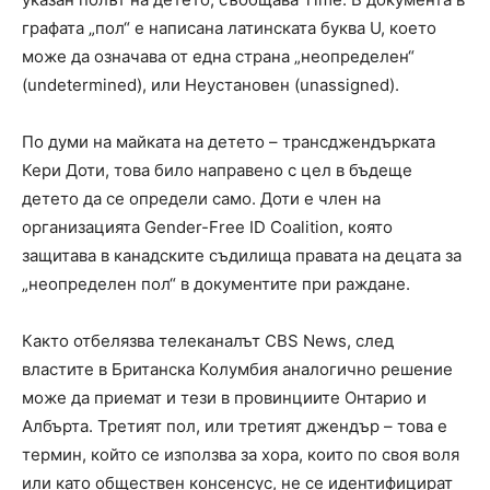
графата „пол“ е написана латинската буква U, което
може да означава от една страна „неопределен“
(undetermined), или Неустановен (unassigned).
По думи на майката на детето – трансджендърката
Кери Доти, това било направено с цел в бъдеще
детето да се определи само. Доти е член на
организацията Gender-Free ID Coalition, която
защитава в канадските съдилища правата на децата за
„неопределен пол“ в документите при раждане.
Както отбелязва телеканалът CBS News, след
властите в Британска Колумбия аналогично решение
може да приемат и тези в провинциите Онтарио и
Албърта. Третият пол, или третият джендър – това е
термин, който се използва за хора, които по своя воля
или като обществен консенсус, не се идентифицират