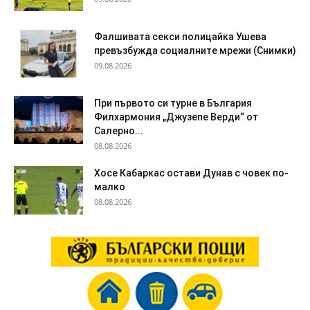
Фалшивата секси полицайка Ушева
превъзбужда социалните мрежи (Снимки)
09.08.2026
При първото си турне в България
Филхармония „Джузепе Верди“ от
Салерно...
08.08.2026
Хосе Кабаркас остави Дунав с човек по-
малко
08.08.2026