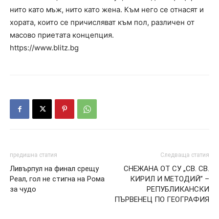
нито като мъж, нито като жена. Към него се отнасят и
хората, които се причисляват към пол, различен от
масово приетата концепция.
https://www.blitz.bg
предишна статия
Следваща статия
Ливърпул на финал срещу
СНЕЖАНА ОТ СУ „СВ. СВ.
Реал, гол не стигна на Рома
КИРИЛ И МЕТОДИЙ” –
за чудо
РЕПУБЛИКАНСКИ
ПЪРВЕНЕЦ ПО ГЕОГРАФИЯ