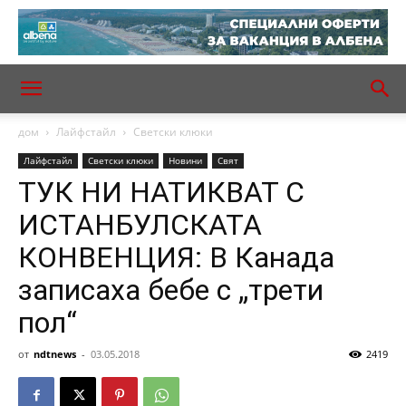
дом
Лайфстайл
Светски клюки
Лайфстайл
Светски клюки
Новини
Свят
ТУК НИ НАТИКВАТ С
ИСТАНБУЛСКАТА
КОНВЕНЦИЯ: В Канада
записаха бебе с „трети
пол“
от
ndtnews
-
03.05.2018
2419