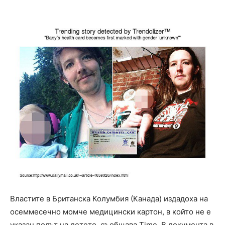
Властите в Британска Колумбия (Канада) издадоха на
осеммесечно момче медицински картон, в който не е
указан полът на детето, съобщава Time. В документа в