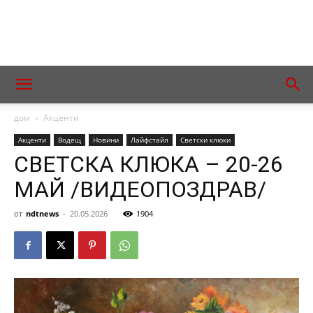
дом
Акценти
Акценти
Водещ
Новини
Лайфстайл
Светски клюки
СВЕТСКА КЛЮКА – 20-26
МАЙ /ВИДЕОПОЗДРАВ/
от
ndtnews
-
20.05.2026
1904