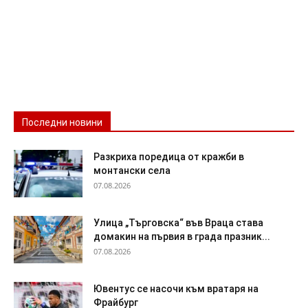
Последни новини
Разкриха поредица от кражби в
монтански села
07.08.2026
Улица „Търговска“ във Враца става
домакин на първия в града празник...
07.08.2026
Ювентус се насочи към вратаря на
Фрайбург