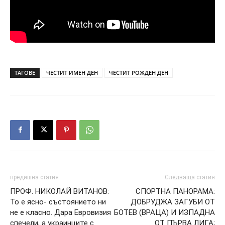
ТАГОВЕ
ЧЕСТИТ ИМЕН ДЕН
ЧЕСТИТ РОЖДЕН ДЕН
предишна статия
Следваща статия
ПРОФ. НИКОЛАЙ ВИТАНОВ:
СПОРТНА ПАНОРАМА:
То е ясно- състоянието ни
ДОБРУДЖА ЗАГУБИ ОТ
не е класно. Дара Евровизия
БОТЕВ (ВРАЦА) И ИЗПАДНА
спечели, а украинците с
ОТ ПЪРВА ЛИГА;