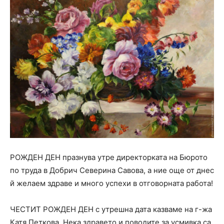
РОЖДЕН ДЕН празнува утре директорката на Бюрото
по труда в Добрич Северина Савова, а ние още от днес
й желаем здраве и много успехи в отговорната работа!
ЧЕСТИТ РОЖДЕН ДЕН с утрешна дата казваме на г-жа
Катя Петкова. Нека здравето и поводите за усмивка са