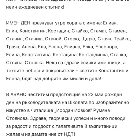
неин ежедневен спътник!
ИМЕН ДЕН празнуват утре хората с имена: Елиан,
Елин, Константин, Костадин, Стайко, Стамат, Стамен,
Станил, Станиш, Станой, Стерю, Щерю, Стоян, Трайко,
Траян, Алена, Ела, Елена, Елиана, Елка, Елеонора,
Елина, Константина, Костадина, Костандинка, Станка,
Стояна, Стоянка. Нека са здрави всички именници, а
техните небесни покровители – светите Константин и
Елена, бдят над добрите им мисли и дела!
В АВАНС честитим предстоящия на 22 май рожден
ден на ръководителката на Школата по изобразително
изкуство в читалище „Йордан Йовков“ Румяна
Стоянова. Здраве, творчески успехи и много поводи
за радост и гордост с талатливите й възпитаници
желаем на дамата ние от НДТ!