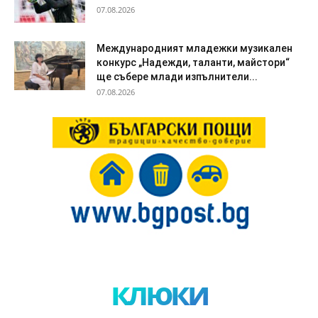
07.08.2026
Международният младежки музикален
конкурс „Надежди, таланти, майстори“
ще събере млади изпълнители...
07.08.2026
клюки