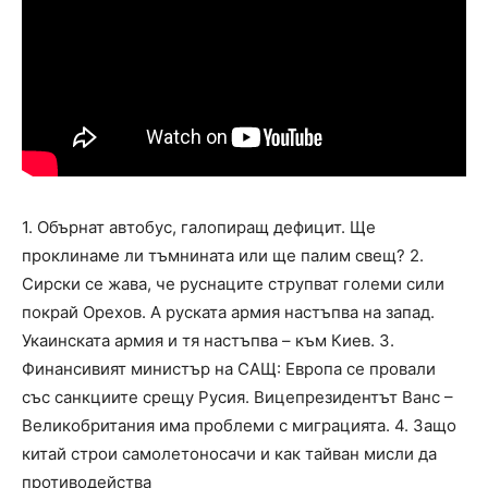
1. Обърнат автобус, галопиращ дефицит. Ще
проклинаме ли тъмнината или ще палим свещ? 2.
Сирски се жава, че руснаците струпват големи сили
покрай Орехов. А руската армия настъпва на запад.
Укаинската армия и тя настъпва – към Киев. 3.
Финансивият министър на САЩ: Европа се провали
със санкциите срещу Русия. Вицепрезидентът Ванс –
Великобритания има проблеми с миграцията. 4. Защо
китай строи самолетоносачи и как тайван мисли да
противодейства