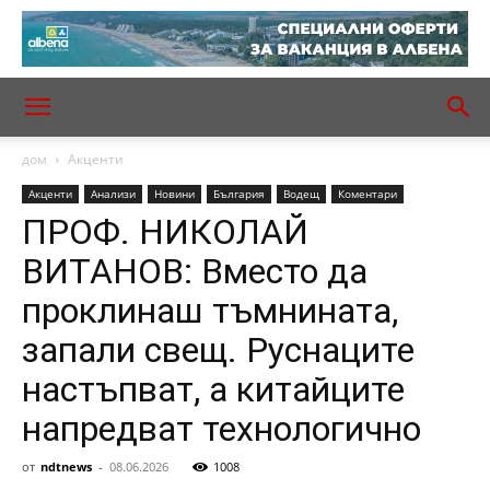
дом
Акценти
Акценти
Анализи
Новини
България
Водещ
Коментари
ПРОФ. НИКОЛАЙ
ВИТАНОВ: Вместо да
проклинаш тъмнината,
запали свещ. Руснаците
настъпват, а китайците
напредват технологично
от
ndtnews
-
08.06.2026
1008