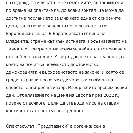
на надеждата и вярата. Чрез емоциите, съпреживени
по време на спектакъла, до всеки зрител ще може да
достигне посланието за мир като една от основните
цели, залегнали в основата на създаването на
Европейския съюз. В Европейската година на
младежта, стремежът към истината и осъзнаването на
личната отговорност на всеки за нейното отстояване е
от особено значение. Утвърждаването на реалност, в
която на почит са човешкото достойнство,
демокрацията и върховенството на закона, и която се
гради на равни права между хората и свобода на
словото, е въпрос на избор. Избор, който правим всеки
ден. Отбелязването на Деня на Европа през 2022 г.,
повече от всякога, цели да утвърди мира на стария
континент като неотменна ценност.
Спектакълът „Представи си“ е организиран в