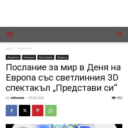
дом
Акценти
Акценти
Новини
България
Водещ
Послание за мир в Деня на
Европа със светлинния 3D
спектакъл „Представи си“
от
ndtnews
-
09.05.2022
652