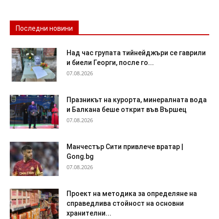
Последни новини
Над час групата тийнейджъри се гаврили
и биели Георги, после го...
07.08.2026
Празникът на курорта, минералната вода
и Балкана беше открит във Вършец
07.08.2026
Манчестър Сити привлече вратар |
Gong.bg
07.08.2026
Проект на методика за определяне на
справедлива стойност на основни
хранителни...