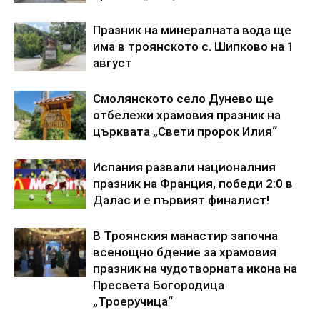
Празник на минералната вода ще
има в троянското с. Шипково на 1
август
Смолянското село Дунево ще
отбележи храмовия празник на
църквата „Свети пророк Илия“
Испания развали националния
празник на Франция, победи 2:0 в
Далас и е първият финалист!
В Троянския манастир започна
всенощно бдение за храмовия
празник на чудотворната икона на
Пресвета Богородица
„Троеручица“