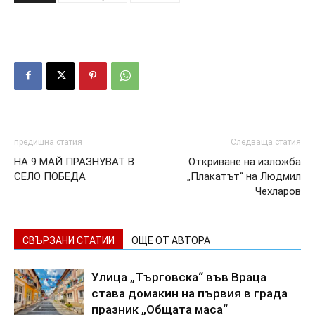
предишна статия
Следваща статия
НА 9 МАЙ ПРАЗНУВАТ В
Откриване на изложба
СЕЛО ПОБЕДА
„Плакатът“ на Людмил
Чехларов
СВЪРЗАНИ СТАТИИ
ОЩЕ ОТ АВТОРА
Улица „Търговска“ във Враца
става домакин на първия в града
празник „Общата маса“