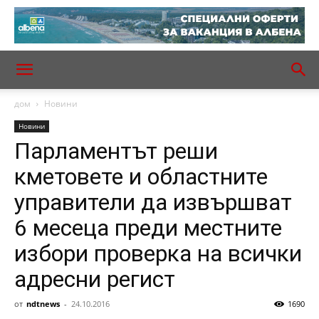
дом
Новини
Новини
Парламентът реши
кметовете и областните
управители да извършват
6 месеца преди местните
избори проверка на всички
адресни регист
от
ndtnews
-
24.10.2016
1690