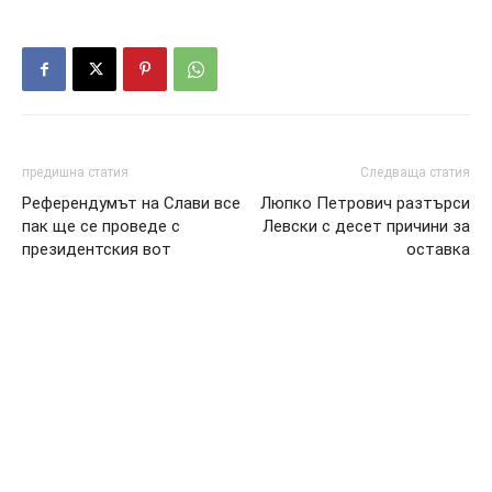
предишна статия
Следваща статия
Референдумът на Слави все
Люпко Петрович разтърси
пак ще се проведе с
Левски с десет причини за
президентския вот
оставка