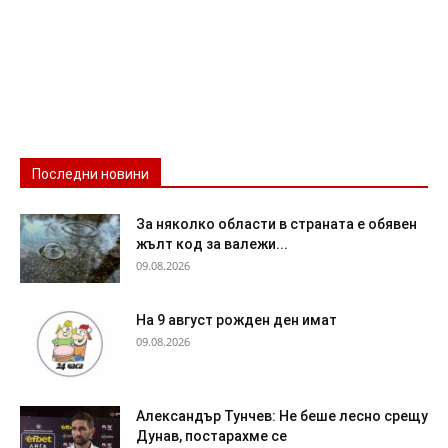
Последни новини
За няколко области в страната е обявен
жълт код за валежи...
09.08.2026
На 9 август рожден ден имат
09.08.2026
Александър Тунчев: Не беше лесно срещу
Дунав, постарахме се