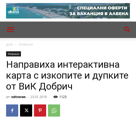
дом
Новини
Новини
Направиха интерактивна
карта с изкопите и дупките
от ВиК Добрич
от
ndtnews
-
23.01.2018
1123