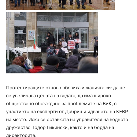
Протестиращите отново обявиха исканията си: да не
се увеличава цената на водата, да има широко
обществено обсъждане за проблемите на ВиК, с
участието на експерти от Добрич и идването на КЕВР
на място. Иска се оставката на управителя на водното
дружество Тодор Гикински, както и на борда на
директорите.