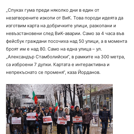
„Спуках гума преди няколко дни в един от
незатворените изкопи от ВиК. Това породи идеята да
изготвим карта на добричките улици, разкопани и
невъзстановени след ВиК-аварии. Само за 4 часа във
фейсбук граждани посочиха над 50 улици, а в момента
броят им е над 80. Само на една улица – ул.
„Александър Стамболийски“, в рамките на 300 метра,
са изброени 7 дупки. Картата е интерактивна и
непрекъснато се променя“, каза Йорданов.