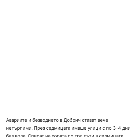
Авариите и безводието в Добрич стават вече
нетърпими. През седмицата имаше улици с по 3-4 дни
без вода. Спират на хората по три пъти в седмицата