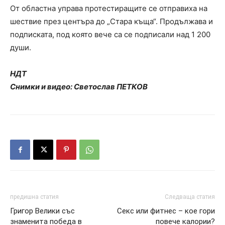
От областна управа протестиращите се отправиха на
шествие през центъра до „Стара къща“. Продължава и
подписката, под която вече са се подписали над 1 200
души.
НДТ
Снимки и видео: Светослав ПЕТКОВ
предишна статия
Следваща статия
Григор Велики със
Секс или фитнес – кое гори
знаменита победа в
повече калории?