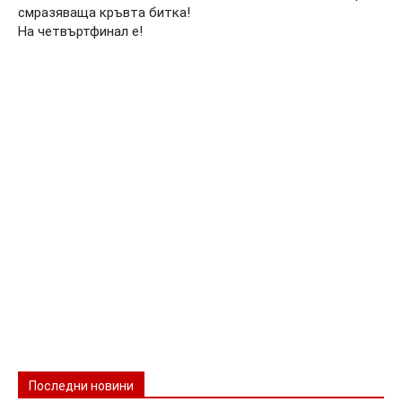
смразяваща кръвта битка!
На четвъртфинал е!
Последни новини