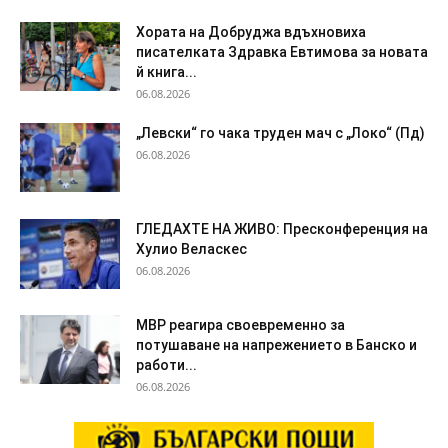
Хората на Добруджа вдъхновиха
писателката Здравка Евтимова за новата
й книга...
06.08.2026
„Левски“ го чака труден мач с „Локо“ (Пд)
06.08.2026
ГЛЕДАХТЕ НА ЖИВО: Пресконференция на
Хулио Веласкес
06.08.2026
МВР реагира своевременно за
потушаване на напрежението в Банско и
работи...
06.08.2026