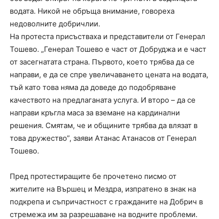
водата. Никой не обръща внимание, говореха
недоволните добричлии.
На протеста присъстваха и представители от Генерал
Тошево. „Генерал Тошево е част от Добруджа и е част
от засегнатата страна. Първото, което трябва да се
направи, е да се спре увеличаването цената на водата,
тъй като това няма да доведе до подобряване
качеството на предлаганата услуга. И второ – да се
направи кръгла маса за вземане на кардинални
решения. Смятам, че и общините трябва да влязат в
това дружество”, заяви Атанас Атанасов от Генерал
Тошево.
Пред протестиращите бе прочетено писмо от
жителите на Вършец и Мездра, изпратено в знак на
подкрепа и съпричастност с гражданите на Добрич в
стремежа им за разрешаване на водните проблеми.