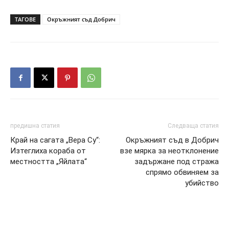
ТАГОВЕ
Окръжният съд Добрич
предишна статия
Следваща статия
Край на сагата „Вера Су“:
Окръжният съд в Добрич
Изтеглиха кораба от
взе мярка за неотклонение
местността „Яйлата“
задържане под стража
спрямо обвиняем за
убийство