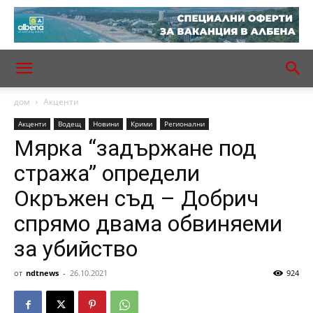
дом
Акценти
Акценти
Водещ
Новини
Крими
Регионални
Мярка “задържане под
стража” определи
Окръжен съд – Добрич
спрямо двама обвиняеми
за убийство
от
ndtnews
-
26.10.2021
924