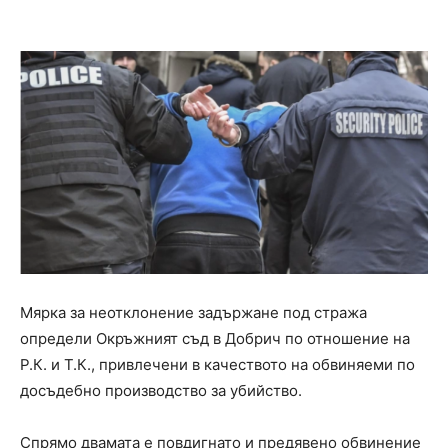
Мярка за неотклонение задържане под стража
определи Окръжният съд в Добрич по отношение на
Р.К. и Т.К., привлечени в качеството на обвиняеми по
досъдебно производство за убийство.
Спрямо двамата е повдигнато и предявено обвинение