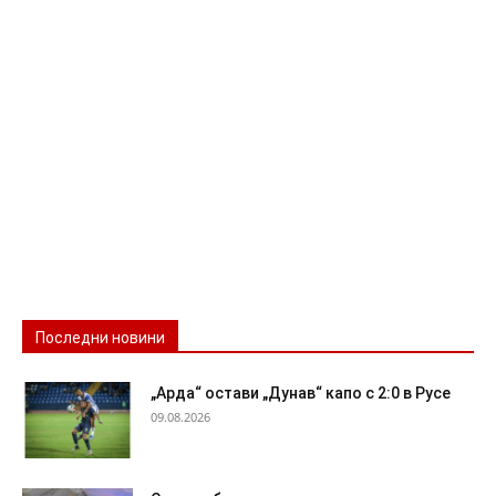
Последни новини
„Арда“ остави „Дунав“ капо с 2:0 в Русе
09.08.2026