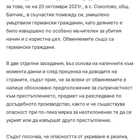
за това, че на 20 октомври 2021г., в с. Соколово, общ.
Балчик,, в съучастие помежду си, умишлено
умъртвили германски гражданин, като деянието е
било извършено по особено мъчителен за убития
начин и с користна цел. Обвиняемите също са
германски граждани.
В две отделни заседания, въз основа на наличните към
момента данни и след преценка на доводите на
страните, съдът прие, че за всеки от обвиняемите е
налице обосновано предположение за съпричастност
към престъплението, предмет на разследване по
досъдебното производство, както и че съществува
опасност при по-лека мярка за неотклонение те да се
укрият или да извършат друго престъпление.
Съдът посочва, че опасността от укриване е реална,