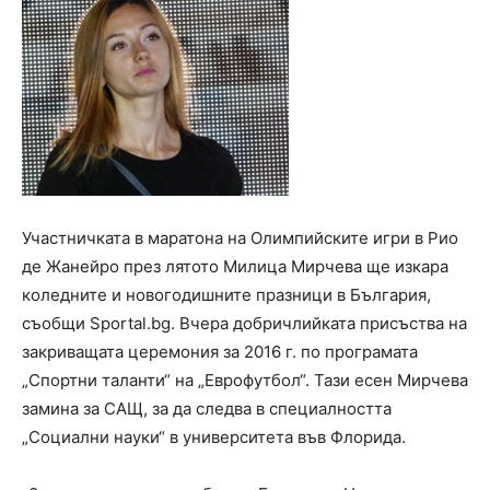
Участничката в маратона на Олимпийските игри в Рио
де Жанейро през лятото Милица Мирчева ще изкара
коледните и новогодишните празници в България,
съобщи Sportal.bg. Вчера добричлийката присъства на
закриващата церемония за 2016 г. по програмата
„Спортни таланти“ на „Еврофутбол“. Тази есен Мирчева
замина за САЩ, за да следва в специалността
„Социални науки“ в университета във Флорида.