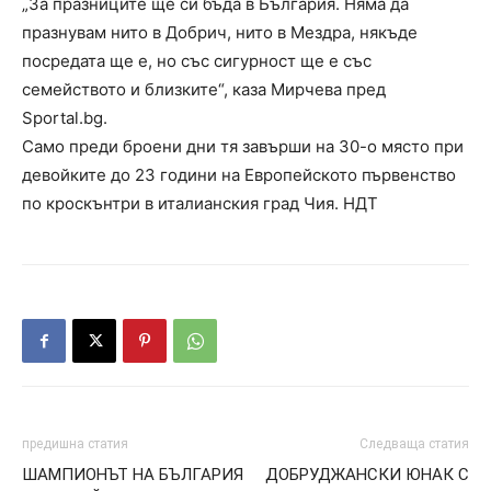
„За празниците ще си бъда в България. Няма да
празнувам нито в Добрич, нито в Мездра, някъде
посредата ще е, но със сигурност ще е със
семейството и близките“, каза Мирчева пред
Sportal.bg.
Само преди броени дни тя завърши на 30-о място при
девойките до 23 години на Европейското първенство
по кроскънтри в италианския град Чия. НДТ
предишна статия
Следваща статия
ШАМПИОНЪТ НА БЪЛГАРИЯ
ДОБРУДЖАНСКИ ЮНАК С