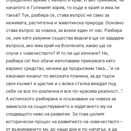
началото е Големият взрив, то къде е краят и има ли
такъв? Тук, разбира се, става въпрос не само за
неживата, растителна и животинска природа. Основно
става въпрос за човека, за всеки един от нас. Разбира
се, ние като разумни същества веднага ще си зададем
въпроса, ако има край на Вселената, какво ще се
случи с човечеството? И то ли ще изчезне? Не,
разбира се! Ако обаче използваме приказката като
изразно средство, можем да продължим така….”и се
изкачвал юнакът по високата планина, за да търси
своя късмет и щастие и с всяка стъпка виждал под
себе си все по-различна и все по-красива реалност…”.
А истинското разбиране и осъзнаване на човека за
замисъла на съществуването е издигането му на
следващото ниво на развитие. За това целият
исторически процес на развитието на човечеството –
от възникването му, до наши дни и по-нататък, е да