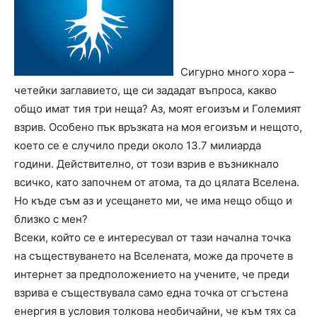
Сигурно много хора –
четейки заглавието, ще си зададат въпроса, какво
общо имат тия три неща? Аз, моят егоизъм и Големият
взрив. Особено пък връзката на моя егоизъм и нещото,
което се е случило преди около 13.7 милиарда
години. Действително, от този взрив е възникнало
всичко, като започнем от атома, та до цялата Вселена.
Но къде съм аз и усещането ми, че има нещо общо и
близко с мен?
Всеки, който се е интересувал от тази начална точка
на съществуването на Вселената, може да прочете в
интернет за предположението на учените, че преди
взрива е съществувала само една точка от сгъстена
енергия в условия толкова необичайни, че към тях са