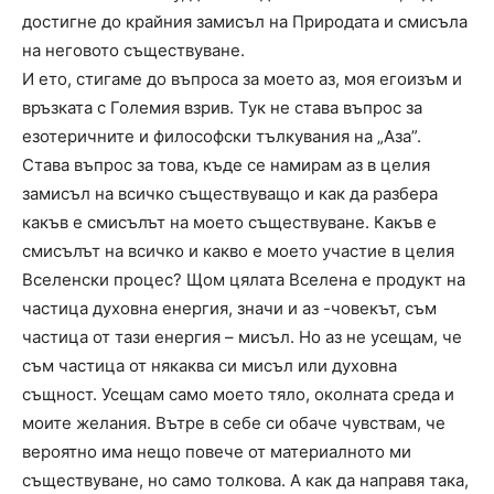
достигне до крайния замисъл на Природата и смисъла
на неговото съществуване.
И ето, стигаме до въпроса за моето аз, моя егоизъм и
връзката с Големия взрив. Тук не става въпрос за
езотеричните и философски тълкувания на „Аза”.
Става въпрос за това, къде се намирам аз в целия
замисъл на всичко съществуващо и как да разбера
какъв е смисълът на моето съществуване. Какъв е
смисълът на всичко и какво е моето участие в целия
Вселенски процес? Щом цялата Вселена е продукт на
частица духовна енергия, значи и аз -човекът, съм
частица от тази енергия – мисъл. Но аз не усещам, че
съм частица от някаква си мисъл или духовна
същност. Усещам само моето тяло, околната среда и
моите желания. Вътре в себе си обаче чувствам, че
вероятно има нещо повече от материалното ми
съществуване, но само толкова. А как да направя така,