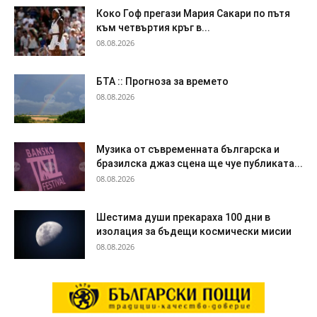
Коко Гоф прегази Мария Сакари по пътя
към четвъртия кръг в...
08.08.2026
БТА :: Прогноза за времето
08.08.2026
Музика от съвременната българска и
бразилска джаз сцена ще чуе публиката...
08.08.2026
Шестима души прекараха 100 дни в
изолация за бъдещи космически мисии
08.08.2026