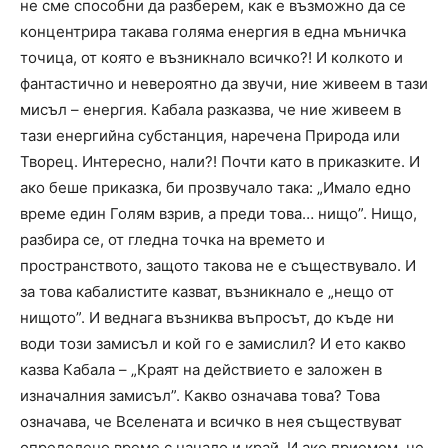
не сме способни да разберем, как е възможно да се
концентрира такава голяма енергия в една мъничка
точица, от която е възникнало всичко?! И колкото и
фантастично и невероятно да звучи, ние живеем в тази
мисъл – енергия. Кабала разказва, че ние живеем в
тази енергийна субстанция, наречена Природа или
Творец. Интересно, нали?! Почти като в приказките. И
ако беше приказка, би прозвучало така: „Имало едно
време един Голям взрив, а преди това… нищо”. Нищо,
разбира се, от гледна точка на времето и
пространството, защото такова не е съществувало. И
за това кабалистите казват, възникнало е „нещо от
нищото”. И веднага възниква въпросът, до къде ни
води този замисъл и кой го е замислил? И ето какво
казва Кабала – „Краят на действието е заложен в
изначалния замисъл”. Какво означава това? Това
означава, че Вселената и всичко в нея съществуват
определено време с начало и край. И ако приемем, че