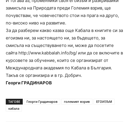
И тогава аз, променяйки своя егоизъм и разкривайки
замисъла на Природата преди Големия взрив, ще
почувствам, че човечеството стои на прага на друго,
по-високо ниво на развитие.
За да разберем какво казва още Кабала в книгите си за
егоизма ни, за настоящето ни, за бъдещето, за
смисъла на съществуването ни, може да посетите
сайта http://www.kabbalah.info/bg/ или да се включите в
курсовете за обучение, които се организират от
Международната академия по Кабала в България.
Такъв се организира и в гр. Добрич.
Георги ГРАДИНАРОВ
ТАГОВЕ
Георги Градинаров
големият взрив
ЕГОИЗЪМ
кабала