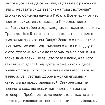
че това усещане да се засили, за да мога с разума си
или с чувствата си да възприема това състояние?
Ето какво обяснява науката Кабала. Всеки един от нас
притежава частица от висшата Природа, чиито
свойства са любов и отдаване, такава, каквато е цялата
Природа. Но с 5-те си сетивни органа ние не сме в
състояния да я усетим. Защо? Защото с тези сетива
възприемаме само материалния свят и нищо друго.
И ето, тук вече можем да говорим за моя егоизъм и
егоизма на всеки. Не защото това е лошо, а защото
така ни е създала Природата. Може някой и да се
обиди от това, че го причислявам към егоистите, но
лично аз се чувствам добре в моя си егоизъм –
каквото и да представлява той. Сигурен съм, че
повечето хора ще повдигнат рамене и така ще
отговорят. Проблемът е, че повечето от нас не знаят
какво е да излезеш от своята егоистична природа, а и