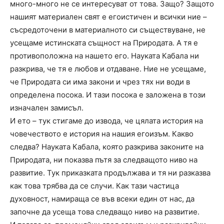
много-много не се интересуват от това. Защо? Защото
нашият материален свят е егоистичен и всички ние –
съсредоточени в материалното си съществуване, не
усещаме истинската същност на Природата. А тя е
противоположна на нашето его. Науката Кабала ни
разкрива, че тя е любов и отдаване. Ние не усещаме,
че Природата си има закони и чрез тях ни води в
определена посока. И тази посока е заложена в този
изначален замисъл.
И ето – тук стигаме до извода, че цялата история на
човечеството е история на нашия егоизъм. Какво
следва? Науката Кабала, която разкрива законите на
Природата, ни показва пътя за следващото ниво на
развитие. Тук приказката продължава и тя ни разказва
как това трябва да се случи. Как тази частица
духовност, намираща се във всеки един от нас, да
започне да усеща това следващо ниво на развитие.