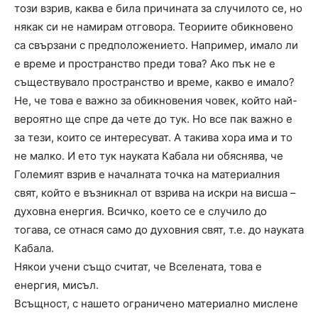
този взрив, каква е била причината за случилото се, но
някак си не намирам отговора. Теориите обикновено
са свързани с предположението. Например, имало ли
е време и пространство преди това? Ако пък не е
съществувало пространство и време, какво е имало?
Не, че това е важно за обикновения човек, който най-
вероятно ще спре да чете до тук. Но все пак важно е
за тези, които се интересуват. А такива хора има и то
не малко. И ето тук науката Кабала ни обяснява, че
Големият взрив е началната точка на материалния
свят, който е възникнал от взрива на искри на висша –
духовна енергия. Всичко, което се е случило до
тогава, се отнася само до духовния свят, т.е. до науката
Кабала.
Някои учени също считат, че Вселената, това е
енергия, мисъл.
Всъщност, с нашето ограничено материално мислене