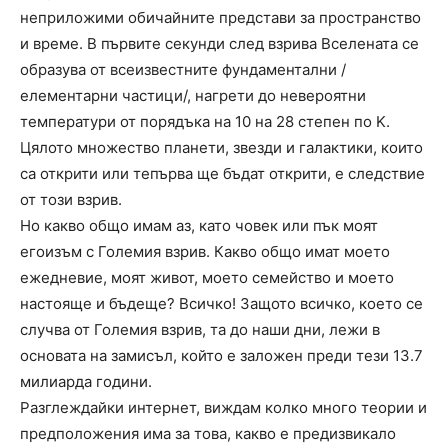
неприложими обичайните представи за пространство
и време. В първите секунди след взрива Вселената се
образува от всеизвестните фундаментални /
елементарни частици/, нагрети до невероятни
температури от порядъка на 10 на 28 степен по K.
Цялото множество планети, звезди и галактики, които
са открити или тепърва ще бъдат открити, е следствие
от този взрив.
Но какво общо имам аз, като човек или пък моят
егоизъм с Големия взрив. Какво общо имат моето
ежедневие, моят живот, моето семейство и моето
настояще и бъдеще? Всичко! Защото всичко, което се
случва от Големия взрив, та до наши дни, лежи в
основата на замисъл, който е заложен преди тези 13.7
милиарда години.
Разглеждайки интернет, виждам колко много теории и
предположения има за това, какво е предизвикало