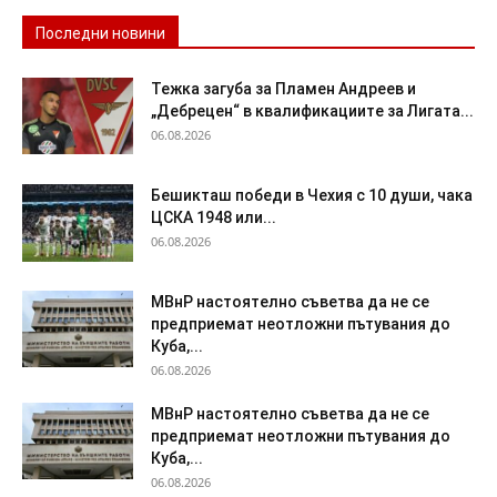
Последни новини
Тежка загуба за Пламен Андреев и
„Дебрецен“ в квалификациите за Лигата...
06.08.2026
Бешикташ победи в Чехия с 10 души, чака
ЦСКА 1948 или...
06.08.2026
МВнР настоятелно съветва да не се
предприемат неотложни пътувания до
Куба,...
06.08.2026
МВнР настоятелно съветва да не се
предприемат неотложни пътувания до
Куба,...
06.08.2026