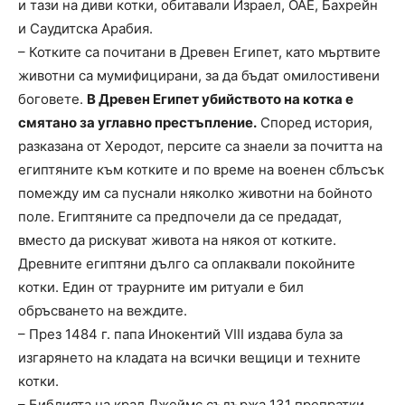
и тази на диви котки, обитавали Израел, ОАЕ, Бахрейн
и Саудитска Арабия.
– Котките са почитани в Древен Египет, като мъртвите
животни са мумифицирани, за да бъдат омилостивени
боговете.
В Древен Египет убийството на котка е
смятано за углавно престъпление.
Според история,
разказана от Херодот, персите са знаели за почитта на
египтяните към котките и по време на военен сблъсък
помежду им са пуснали няколко животни на бойното
поле. Египтяните са предпочели да се предадат,
вместо да рискуват живота на някоя от котките.
Древните египтяни дълго са оплаквали покойните
котки. Един от траурните им ритуали е бил
обръсването на веждите.
– През 1484 г. папа Инокентий VIII издава була за
изгарянето на кладата на всички вещици и техните
котки.
– Библията на крал Джеймс съдържа 131 препратки