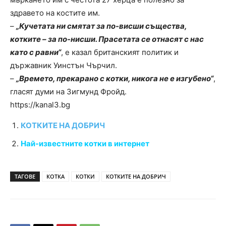
здравето на костите им.
–
„Кучетата ни смятат за по-висши същества,
котките – за по-нисши. Прасетата се отнасят с нас
като с равни“
, е казал британският политик и
държавник Уинстън Чърчил.
–
„Времето, прекарано с котки, никога не е изгубено“
,
гласят думи на Зигмунд Фройд.
https://kanal3.bg
КОТКИТЕ НА ДОБРИЧ
Най-известните котки в интернет
ТАГОВЕ
КОТКА
КОТКИ
КОТКИТЕ НА ДОБРИЧ