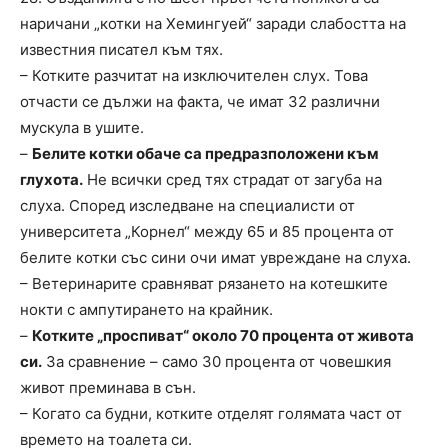
наричани „котки на Хемингуей“ заради слабостта на
известния писател към тях.
– Котките разчитат на изключителен слух. Това
отчасти се дължи на факта, че имат 32 различни
мускула в ушите.
–
Белите котки обаче са предразположени към
глухота.
Не всички сред тях страдат от загуба на
слуха. Според изследване на специалисти от
университета „Корнел“ между 65 и 85 процента от
белите котки със сини очи имат увреждане на слуха.
– Ветеринарите сравняват рязането на котешките
нокти с ампутирането на крайник.
–
Котките „проспиват“ около 70 процента от живота
си.
За сравнение – само 30 процента от човешкия
живот преминава в сън.
– Когато са будни, котките отделят голямата част от
времето на тоалета си.