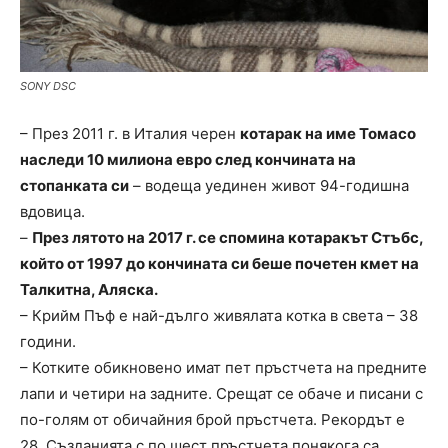
SONY DSC
– През 2011 г. в Италия черен
котарак на име Томасо
наследи 10 милиона евро след кончината на
стопанката си
– водеща уединен живот 94-годишна
вдовица.
–
През лятото на 2017 г. се спомина котаракът Стъбс,
който от 1997 до кончината си беше почетен кмет на
Талкитна, Аляска.
– Крийм Пъф е най-дълго живялата котка в света – 38
години.
– Котките обикновено имат пет пръстчета на предните
лапи и четири на задните. Срещат се обаче и писани с
по-голям от обичайния брой пръстчета. Рекордът е
28. Създанията с по шест пръстчета понякога са