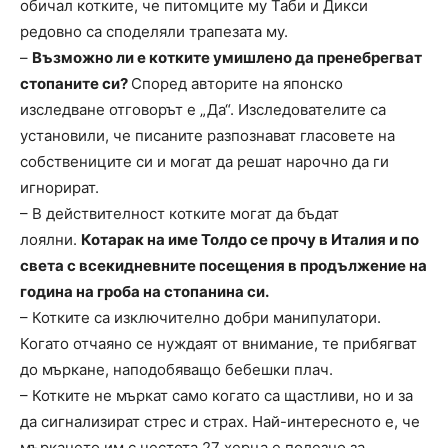
обичал котките, че питомците му Таби и Дикси
редовно са споделяли трапезата му.
–
Възможно ли е котките умишлено да пренебрегват
стопаните си?
Според авторите на японско
изследване отговорът е „Да“. Изследователите са
установили, че писаните разпознават гласовете на
собствениците си и могат да решат нарочно да ги
игнорират.
– В действителност котките могат да бъдат
лоялни.
Котарак на име Толдо се прочу в Италия и по
света с всекидневните посещения в продължение на
година на гроба на стопанина си.
– Котките са изключително добри манипулатори.
Когато отчаяно се нуждаят от внимание, те прибягват
до мъркане, наподобяващо бебешки плач.
– Котките не мъркат само когато са щастливи, но и за
да сигнализират стрес и страх. Най-интересното е, че
мъркането им с честота 27 херца е полезно за