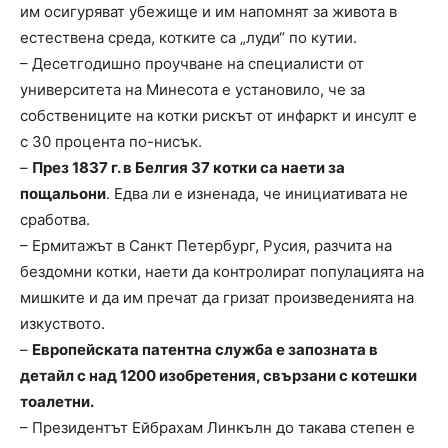
им осигуряват убежище и им напомнят за живота в
естествена среда, котките са „луди“ по кутии.
– Десетгодишно проучване на специалисти от
университета на Минесота е установило, че за
собствениците на котки рискът от инфаркт и инсулт е
с 30 процента по-нисък.
–
През 1837 г. в Белгия 37 котки са наети за
пощальони
. Едва ли е изненада, че инициативата не
сработва.
– Ермитажът в Санкт Петербург, Русия, разчита на
бездомни котки, наети да контролират популацията на
мишките и да им пречат да гризат произведенията на
изкуството.
–
Европейската патентна служба е запозната в
детайл с над 1200 изобретения, свързани с котешки
тоалетни.
– Президентът Ейбрахам Линкълн до такава степен е