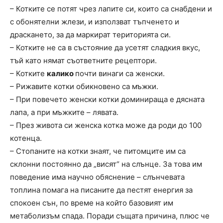
– Котките се потят чрез лапите си, които са снабдени и
с обонятелни жлези, и използват тъпченето и
драскането, за да маркират територията си.
– Котките не са в състояние да усетят сладкия вкус,
тъй като нямат съответните рецептори.
– Котките
калико
почти винаги са женски.
– Рижавите котки обикновено са мъжки.
– При повечето женски котки доминираща е дясната
лапа, а при мъжките – лявата.
– През живота си женска котка може да роди до 100
котенца.
– Стопаните на котки знаят, че питомците им са
склонни постоянно да „висят“ на слънце. За това им
поведение има научно обяснение – слънчевата
топлина помага на писаните да пестят енергия за
спокоен сън, по време на който базовият им
метаболизъм спада. Поради същата причина, плюс че