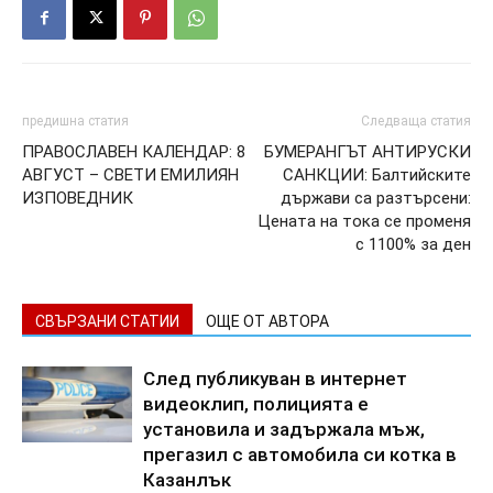
предишна статия
Следваща статия
ПРАВОСЛАВЕН КАЛЕНДАР: 8
БУМЕРАНГЪТ АНТИРУСКИ
АВГУСТ – СВЕТИ ЕМИЛИЯН
САНКЦИИ: Балтийските
ИЗПОВЕДНИК
държави са разтърсени:
Цената на тока се променя
с 1100% за ден
СВЪРЗАНИ СТАТИИ
ОЩЕ ОТ АВТОРА
След публикуван в интернет
видеоклип, полицията е
установила и задържала мъж,
прегазил с автомобила си котка в
Казанлък