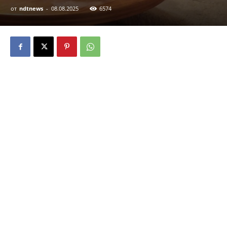
от
ndtnews
-
08.08.2025
6574