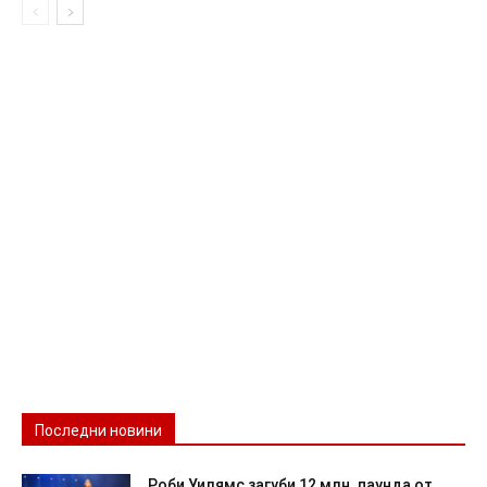
Последни новини
Роби Уилямс загуби 12 млн. паунда от