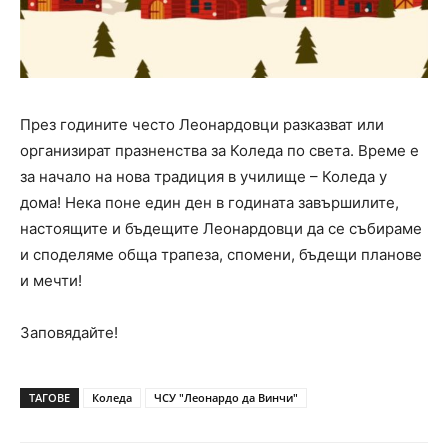
През годините често Леонардовци разказват или
организират празненства за Коледа по света. Време е
за начало на нова традиция в училище – Коледа у
дома! Нека поне един ден в годината завършилите,
настоящите и бъдещите Леонардовци да се събираме
и споделяме обща трапеза, спомени, бъдещи планове
и мечти!
Заповядайте!
ТАГОВЕ
Коледа
ЧСУ "Леонардо да Винчи"