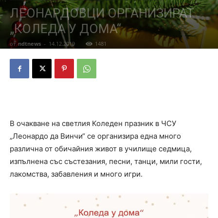
ЛЕОНАРДОВЦИ ОРГАНИЗИРАТ
„КОЛЕДА У ДОМА“
от
ndtnews
-
14.12.2019
1481
В очакване на светлия Коледен празник в ЧСУ
„Леонардо да Винчи“ се организира една много
различна от обичайния живот в училище седмица,
изпълнена със състезания, песни, танци, мили гости,
лакомства, забавления и много игри.