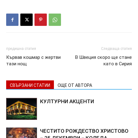
предишна статия
Следваща статия
Кървав кошмар с жертви
В Швеция скоро ще стане
тази нощ
като в Сирия
СВЪРЗАНИ СТАТИИ
ОЩЕ ОТ АВТОРА
КУЛТУРНИ АКЦЕНТИ
ЧЕСТИТО РОЖДЕСТВО ХРИСТОВО
– 25 ДЕКЕМВРИ – КОЛЕДА