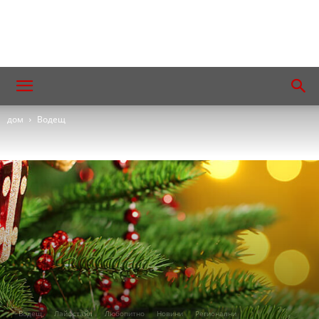
дом
Водещ
Водещ
Лайфстайл
Любопитно
Новини
Регионални