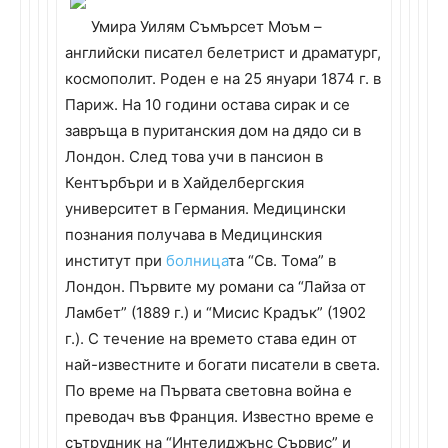
Умира Уилям Съмърсет Моъм –
английски писател белетрист и драматург,
космополит. Роден е на 25 януари 1874 г. в
Париж. На 10 години остава сирак и се
завръща в пуританския дом на дядо си в
Лондон. След това учи в пансион в
Кентърбъри и в Хайделбергския
университет в Германия. Медицински
познания получава в Медицинския
институт при
болница
та “Св. Тома” в
Лондон. Първите му романи са “Лайза от
Ламбет” (1889 г.) и “Мисис Крадък” (1902
г.). С течение на времето става един от
най-известните и богати писатели в света.
По време на Първата световна война е
преводач във Франция. Известно време е
сътрудник на “Интелиджънс Сървис” и