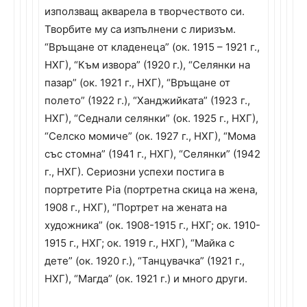
използващ акварела в творчеството си.
Творбите му са изпълнени с лиризъм.
“Връщане от кладенеца” (ок. 1915 – 1921 г.,
НХГ), “Към извора” (1920 г.), “Селянки на
пазар” (ок. 1921 г., НХГ), “Връщане от
полето” (1922 г.), “Ханджийката” (1923 г.,
НХГ), “Седнали селянки” (ок. 1925 г., НХГ),
“Селско момиче” (ок. 1927 г., НХГ), “Мома
със стомна” (1941 г., НХГ), “Селянки” (1942
г., НХГ). Сериозни успехи постига в
портретите Pia (портретна скица на жена,
1908 г., НХГ), “Портрет на жената на
художника” (ок. 1908-1915 г., НХГ; ок. 1910-
1915 г., НХГ; ок. 1919 г., НХГ), “Майка с
дете” (ок. 1920 г.), “Танцувачка” (1921 г.,
НХГ), “Магда” (ок. 1921 г.) и много други.