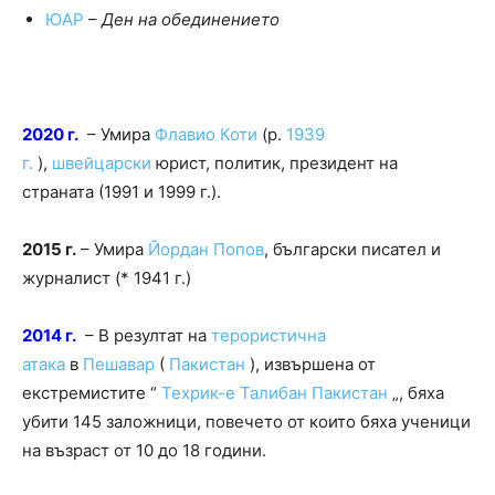
ЮАР
–
Ден на обединението
2020 г.
– Умира
Флавио Коти
(р.
1939
г.
),
швейцарски
юрист, политик, президент на
страната (1991 и 1999 г.).
2015 г.
– Умира
Йордан Попов
, български писател и
журналист (* 1941 г.)
2014 г.
– В резултат на
терористична
атака
в
Пешавар
(
Пакистан
), извършена от
екстремистите “
Техрик-е Талибан Пакистан
„, бяха
убити 145 заложници, повечето от които бяха ученици
на възраст от 10 до 18 години.