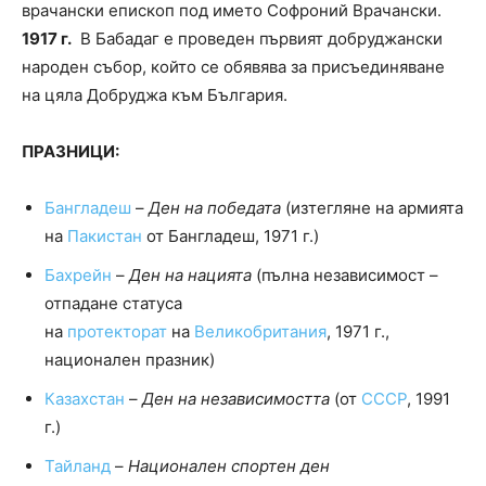
врачански епископ под името Софроний Врачански.
1917 г.
В Бабадаг е проведен първият добруджански
народен събор, който се обявява за присъединяване
на цяла Добруджа към България.
ПРАЗНИЦИ:
Бангладеш
–
Ден на победата
(изтегляне на армията
на
Пакистан
от Бангладеш, 1971 г.)
Бахрейн
–
Ден на нацията
(пълна независимост –
отпадане статуса
на
протекторат
на
Великобритания
, 1971 г.,
национален празник)
Казахстан
–
Ден на независимостта
(от
СССР
, 1991
г.)
Тайланд
–
Национален спортен ден