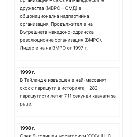
организация – съюз на македонските
дружества (МВРО – СМД) е
общонационална надпартийна
организация. Продължител е на
Вътрешната македоно-одринска
революционна организация (ВМРО).
Лидер е на на ВМРО от 1997 г.
1999 г.
В Тайланд е извършен е най-масовият
скок с парашути в историята – 282
парашутисти летят 7,11 секунди хванати за
ръце.
1998 г.
След 9-годишен мораториум XXXVIII НС