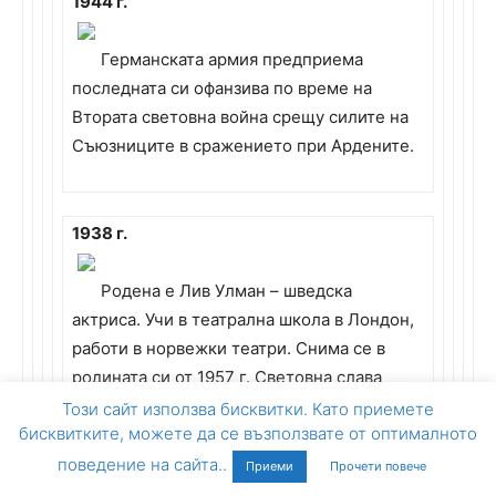
1944 г.
Германската армия предприема
последната си офанзива по време на
Втората световна война срещу силите на
Съюзниците в сражението при Ардените.
1938 г.
Родена е Лив Улман – шведска
актриса. Учи в театрална школа в Лондон,
работи в норвежки театри. Снима се в
родината си от 1957 г. Световна слава
печели с участието си във филмите на
Този сайт използва бисквитки. Като приемете
бисквитките, можете да се възползвате от оптималното
Бергман “Персона” (1966 г.), “Часът на
вълка” (1968 г.), “Срамът” (1968 г.),
поведение на сайта..
Приеми
Прочети повече
“Страст” (1969 г.), “Викове и шепот” (1972