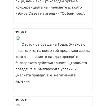
лице, неин висш ръководен орган е
Конференцията на членовете £, която
избира Съвет на агенция “София-прес”.
1966 г.
Състои се среща на Тодор Живков с
писателите, на която той представя своята
теза за наличието на „две правди“ в
българската действителност – „голямата
правда“, т. е. българските успехи, и
„малката правда“, т. е. негативните
явления.
1965 г.