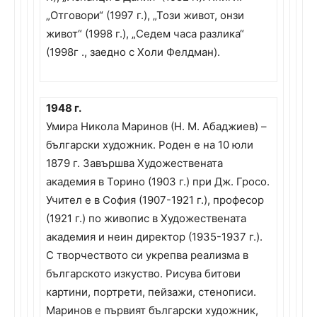
„Отговори“ (1997 г.), „Този живот, онзи
живот“ (1998 г.), „Седем часа разлика“
(1998г ., заедно с Холи Фелдман).
1948 г.
Умира Никола Маринов (Н. М. Абаджиев) –
български художник. Роден е на 10 юли
1879 г. Завършва Художествената
академия в Торино (1903 г.) при Дж. Гросо.
Учител е в София (1907-1921 г.), професор
(1921 г.) по живопис в Художествената
академия и неин директор (1935-1937 г.).
С творчеството си укрепва реализма в
българското изкуство. Рисува битови
картини, портрети, пейзажи, стенописи.
Маринов е първият български художник,