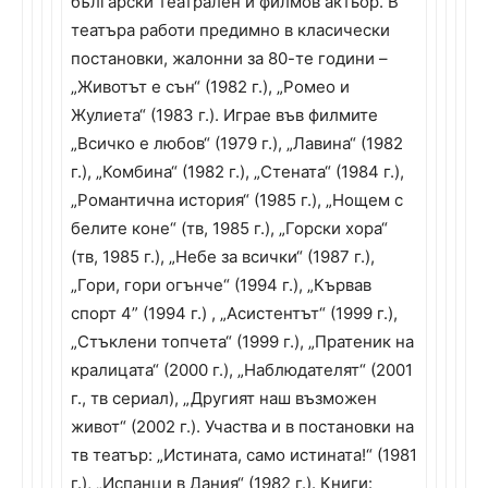
български театрален и филмов актьор. В
театъра работи предимно в класически
постановки, жалонни за 80-те години –
„Животът е сън“ (1982 г.), „Ромео и
Жулиета“ (1983 г.). Играе във филмите
„Всичко е любов“ (1979 г.), „Лавина“ (1982
г.), „Комбина“ (1982 г.), „Стената“ (1984 г.),
„Романтична история“ (1985 г.), „Нощем с
белите коне“ (тв, 1985 г.), „Горски хора“
(тв, 1985 г.), „Небе за всички“ (1987 г.),
„Гори, гори огънче“ (1994 г.), „Кървав
спорт 4” (1994 г.) , „Асистентът“ (1999 г.),
„Стъклени топчета“ (1999 г.), „Пратеник на
кралицата“ (2000 г.), „Наблюдателят“ (2001
г., тв сериал), „Другият наш възможен
живот“ (2002 г.). Участва и в постановки на
тв театър: „Истината, само истината!“ (1981
г.), „Испанци в Дания“ (1982 г.). Книги: