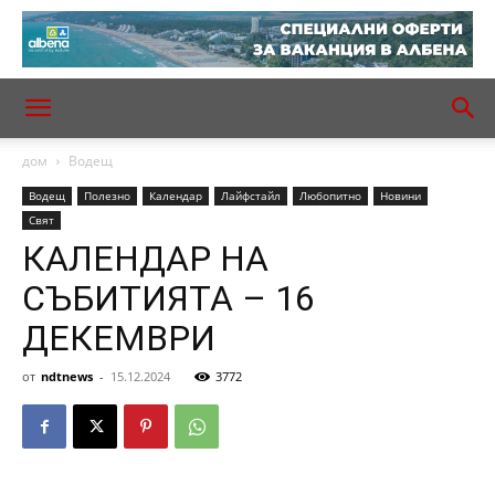
дом
Водещ
Водещ
Полезно
Календар
Лайфстайл
Любопитно
Новини
Свят
КАЛЕНДАР НА
СЪБИТИЯТА – 16
ДЕКЕМВРИ
от
ndtnews
-
15.12.2024
3772