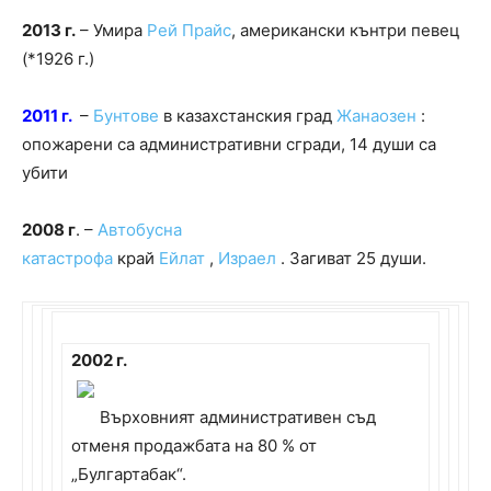
2013 г.
– Умира
Рей Прайс
, американски кънтри певец
(*1926 г.)
2011 г.
–
Бунтове
в казахстанския град
Жанаозен
:
опожарени са административни сгради, 14 души са
убити
2008 г
. –
Автобусна
катастрофа
край
Ейлат
,
Израел
.
Загиват 25 души.
2002 г.
Върховният административен съд
отменя продажбата на 80 % от
„Булгартабак“.