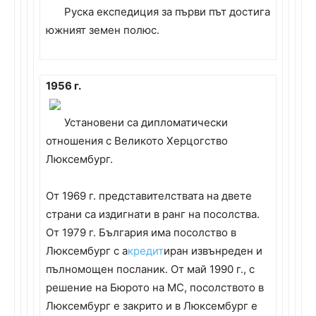
Руска експедиция за първи път достига
южният земен полюс.
1956 г.
Установени са дипломатически
отношения с Великото Херцогство
Люксембург.
От 1969 г. представителствата на двете
страни са издигнати в ранг на посолства.
От 1979 г. България има посолство в
Люксембург с а
кредит
иран извънреден и
пълномощен посланик. От май 1990 г., с
решение на Бюрото на МС, посолството в
Люксембург е закрито и в Люксембург е