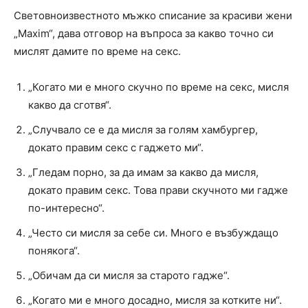
Световноизвестното мъжко списание за красиви жени
„Maxim“, дава отговор на въпроса за какво точно си
мислят дамите по време на секс.
„Когато ми е много скучно по време на секс, мисля
какво да сготвя“.
„Случвало се е да мисля за голям хамбургер,
докато правим секс с гаджето ми“.
„Гледам порно, за да имам за какво да мисля,
докато правим секс. Това прави скучното ми гадже
по-интересно“.
„Често си мисля за себе си. Много е възбуждащо
понякога“.
„Обичам да си мисля за старото гадже“.
„Когато ми е много досадно, мисля за котките ни“.