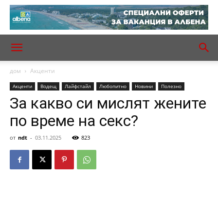
дом
Акценти
Акценти
Водещ
Лайфстайл
Любопитно
Новини
Полезно
За какво си мислят жените
по време на секс?
от
ndt
-
03.11.2025
823