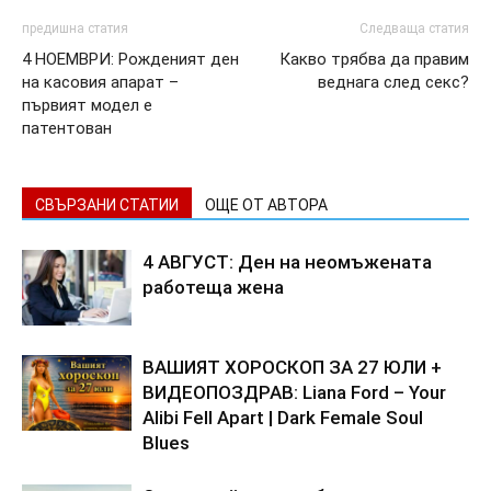
предишна статия
Следваща статия
4 НОЕМВРИ: Рожденият ден
Какво трябва да правим
на касовия апарат –
веднага след секс?
първият модел е
патентован
СВЪРЗАНИ СТАТИИ
ОЩЕ ОТ АВТОРА
4 АВГУСТ: Ден на неомъжената
работеща жена
ВАШИЯТ ХОРОСКОП ЗА 27 ЮЛИ +
ВИДЕОПОЗДРАВ: Liana Ford – Your
Alibi Fell Apart | Dark Female Soul
Blues