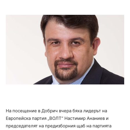
На посещение в Добрич вчера бяха лидерът на
Eвропейска партия „ВОЛТ“ Настимир Ананиев и
председателят на предизборния щаб на партията