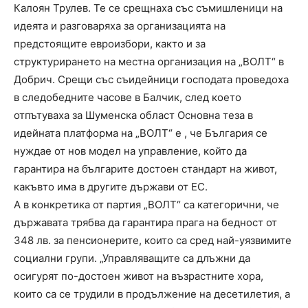
Калоян Трулев. Те се срещнаха със съмишленици на
идеята и разговаряха за организацията на
предстоящите евроизбори, както и за
структурирането на местна организация на „ВОЛТ“ в
Добрич. Срещи със съидейници господата проведоха
в следобедните часове в Балчик, след което
отпътуваха за Шуменска област Основна теза в
идейната платформа на „ВОЛТ“ е , че България се
нуждае от нов модел на управление, който да
гарантира на българите достоен стандарт на живот,
какъвто има в другите държави от ЕС.
А в конкретика от партия „ВОЛТ“ са категорични, че
държавата трябва да гарантира прага на бедност от
348 лв. за пенсионерите, които са сред най-уязвимите
социални групи. „Управляващите са длъжни да
осигурят по-достоен живот на възрастните хора,
които са се трудили в продължение на десетилетия, а