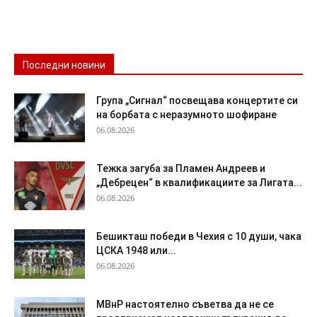
Последни новини
Група „Сигнал“ посвещава концертите си
на борбата с неразумното шофиране
06.08.2026
Тежка загуба за Пламен Андреев и
„Дебрецен“ в квалификациите за Лигата...
06.08.2026
Бешикташ победи в Чехия с 10 души, чака
ЦСКА 1948 или...
06.08.2026
МВнР настоятелно съветва да не се