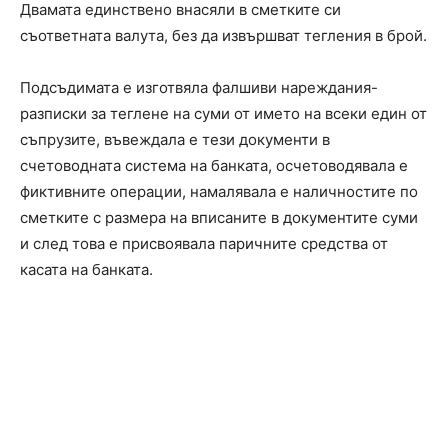
Двамата единствено внасяли в сметките си
съответната валута, без да извършват тегления в брой.
Подсъдимата е изготвяла фалшиви нареждания-
разписки за теглене на суми от името на всеки един от
съпрузите, въвеждала е тези документи в
счетоводната система на банката, осчетоводявала е
фиктивните операции, намалявала е наличностите по
сметките с размера на вписаните в документите суми
и след това е присвоявала паричните средства от
касата на банката.