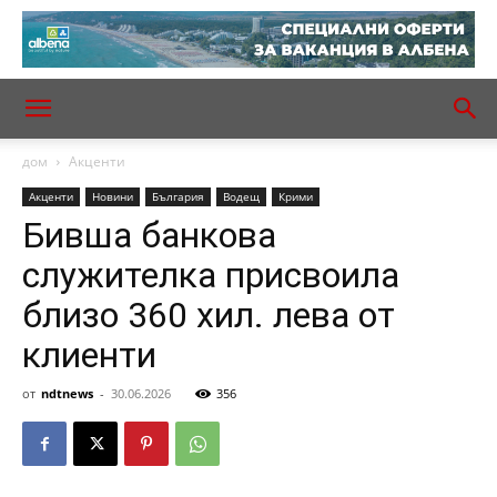
дом
Акценти
Акценти
Новини
България
Водещ
Крими
Бивша банкова
служителка присвоила
близо 360 хил. лева от
клиенти
от
ndtnews
-
30.06.2026
356