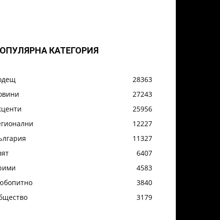
ОПУЛЯРНА КАТЕГОРИЯ
одещ
28363
овини
27243
кценти
25956
егионални
12227
ългария
11327
вят
6407
рими
4583
юбопитно
3840
бщество
3179