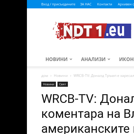
Вход / присъедините
ЗА НАС
Контакти
Архивен с
ndt1.eu
НОВИНИ
АНАЛИЗИ
ИКОН
дом
Новини
WRCB-TV: Доналд Тръмп е хареса
Новини
Свят
WRCB-TV: Донал
коментара на В
американските