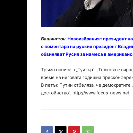
Вашингтон.
Новоизбраният президент н
с коментара на руския президент Влади
обвиняват Русия за намеса в американс
Тръмп написа в „Туитър“: „Толкова е вярн
време на неговата годишна пресконфере
В петък Путин отбеляза, че демократите „с
достойнство“. http://www.focus-news.net