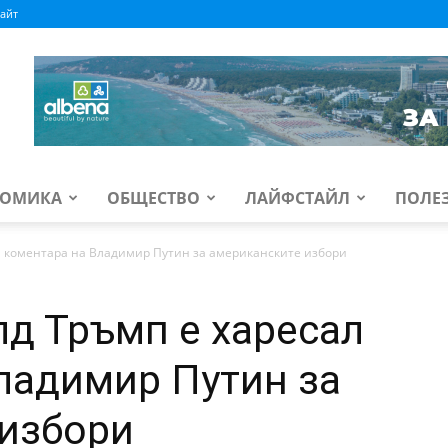
айт
ОМИКА
ОБЩЕСТВО
ЛАЙФСТАЙЛ
ПОЛЕ
л коментара на Владимир Путин за американските избори
д Тръмп е харесал
ладимир Путин за
 избори