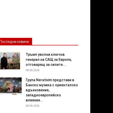
Последни новини
Тръмп уволни ключов
генерал на САЩ за Европа,
отговарящ за силите...
08.08.2026
Група Nerativim представи в
Банско музика с ориенталско
вдъхновение,
западноевропейско
влияние...
08.08.2026