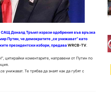
а САЩ Доналд Тръмп изрази одобрения във връзка
мир Путин, че демократите „се унижават“ като
ките президентски избори, предава
WRCB-TV
.
о!“, цитирайки коментарите, направени от Путин по
нция.
е унижават. Те трябва да знаят как да губят с