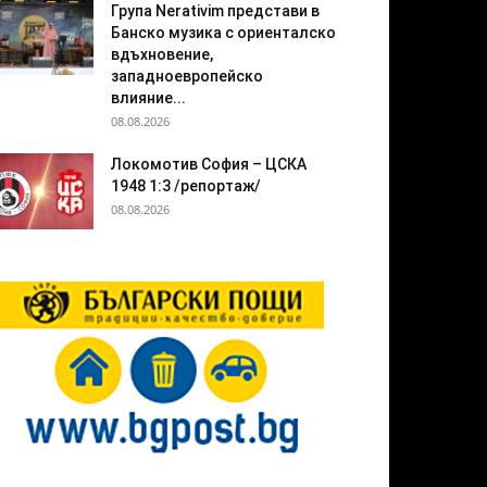
Група Nerativim представи в
Банско музика с ориенталско
вдъхновение,
западноевропейско
влияние...
08.08.2026
Локомотив София – ЦСКА
1948 1:3 /репортаж/
08.08.2026