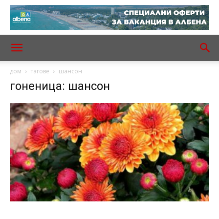
дом
тагове
шансон
гоненица: шансон