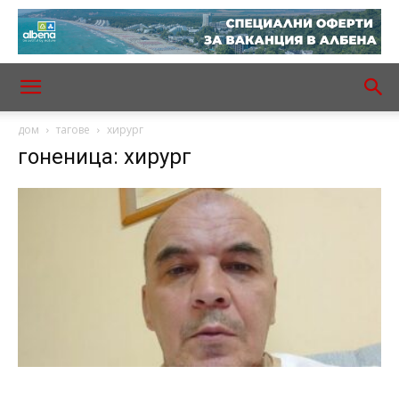
дом
тагове
хирург
гоненица: хирург