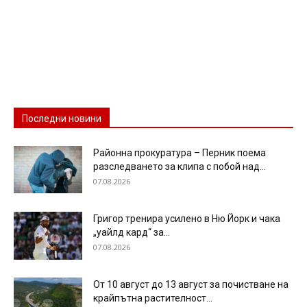
Последни новини
Районна прокуратура – Перник поема
разследването за клипа с побой над...
07.08.2026
Григор тренира усилено в Ню Йорк и чака
„уайлд кард“ за...
07.08.2026
От 10 август до 13 август за почистване на
крайпътна растителност...