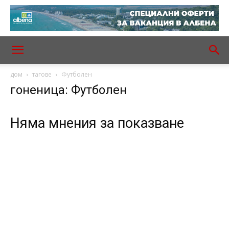
дом
тагове
Футболен
гоненица: Футболен
Няма мнения за показване